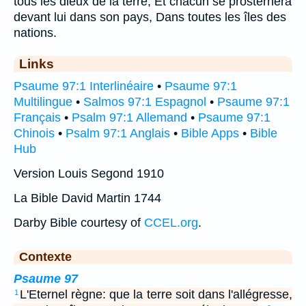
tous les dieux de la terre; Et chacun se prosternera
devant lui dans son pays, Dans toutes les îles des
nations.
Links
Psaume 97:1 Interlinéaire
•
Psaume 97:1
Multilingue
•
Salmos 97:1 Espagnol
•
Psaume 97:1
Français
•
Psalm 97:1 Allemand
•
Psaume 97:1
Chinois
•
Psalm 97:1 Anglais
•
Bible Apps
•
Bible
Hub
Version Louis Segond 1910
La Bible David Martin 1744
Darby Bible courtesy of
CCEL.org
.
Contexte
Psaume 97
L'Eternel règne: que la terre soit dans l'allégresse,
1