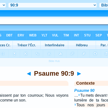
◄
Psaume 90:9
►
Contexte
Psaume 90
aissent par ton courroux; Nous voyons
…
Tu mets devant t
8
 comme un son.
lumière de ta fac
Tous nos jours d
9