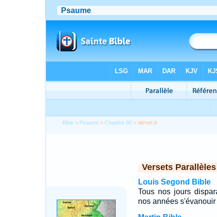
Bible
>
Psaume
>
Chapitre 90
> Verset 9
Versets Parallèles
Louis Segond Bible
Tous nos jours dispar
nos années s'évanouir