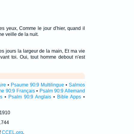
tes yeux, Comme le jour d'hier, quand il
 veille de la nuit.
s jours la largeur de la main, Et ma vie
ant toi. Oui, tout homme debout n'est
ire
•
Psaume 90:9 Multilingue
•
Salmos
e 90:9 Français
•
Psalm 90:9 Allemand
s
•
Psalm 90:9 Anglais
•
Bible Apps
•
 1910
1744
f
CCEL.org
.