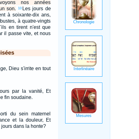
 voyons nos années
un son.
Les jours de
10
nt à soixante-dix ans,
obustes, à quatre-vingts
'ils en tirent n'est que
r il passe vite, et nous
isées
ge, Dieu s'irrite en tout
ours par la vanité, Et
e fin soudaine.
sorti du sein maternel
rance et la douleur, Et
jours dans la honte?