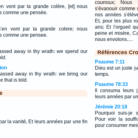
courroux; Nous
en vont par ta grande colère, [et] nous
s'évanouir comme 
s comme une pensée.
nos années s'élève
Et, pour les plus r
ans; Et l'orgueil qu
'en vont par ta grande colere; nous
peine et misère, Ca
s comme une pensee.
nous envolons.…
passed away in thy wrath: we spend our
Références Cro
old
.
Psaume 7:11
ion
Dieu est un juste ju
passed away in thy wrath: we bring our
temps.
 that is told.
Psaume 78:33
Il consuma leurs j
e
leurs années par un
Jérémie 20:18
Pourquoi suis-je 
Pour voir la souff
par la vanité, Et leurs années par une fin
pour consumer mes 