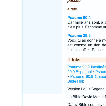
passed.
a tale.
Psaume 90:4
Car mille ans sont, à 
n'est plus, Et comme une
Psaume 39:5
Voici, tu as donné à me
est comme un rien dev
qu'un souffle. -Pause.
Links
Psaume 90:9 Interlinéa
90:9 Espagnol
•
Psaum
•
Psaume 90:9 Chinoi
Bible Hub
Version Louis Segond
La Bible David Martin 
Darby Bible courtesy o