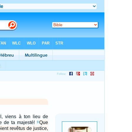
el, viens à ton lieu de
he de ta majesté!
Que
9
oient revêtus de justice,