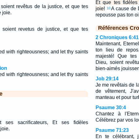
Et que tes fidèle
soient revêtus de la justice, et que tes
joie!
A cause de D
10
 joie.
repousse pas ton o
Références Cro
s soient revetus de justice, et que tes
2 Chroniques 6:41
Maintenant, Eternel
ton lieu de repos
hed with righteousness; and let thy saints
majesté! Que tes s
Dieu, soient revêt
ion
bien-aimés jouisse
hed with righteousness; and let thy saints
Job 29:14
Je me revêtais de la 
de vêtement, J'av
e
manteau et pour tur
Psaume 30:4
Chantez à l'Etern
Célébrez par vos lo
t ses sacrificateurs, Et ses fidèles
joie.
Psaume 71:23
En te célébrant, j