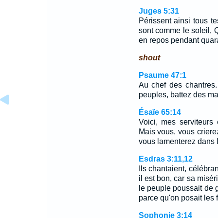
Juges 5:31
Périssent ainsi tous t
sont comme le soleil, Q
en repos pendant quar
shout
Psaume 47:1
Au chef des chantres.
peuples, battez des ma
Ésaïe 65:14
Voici, mes serviteurs
Mais vous, vous criere
vous lamenterez dans l'
Esdras 3:11,12
Ils chantaient, célébran
il est bon, car sa misér
le peuple poussait de g
parce qu'on posait les
Sophonie 3:14