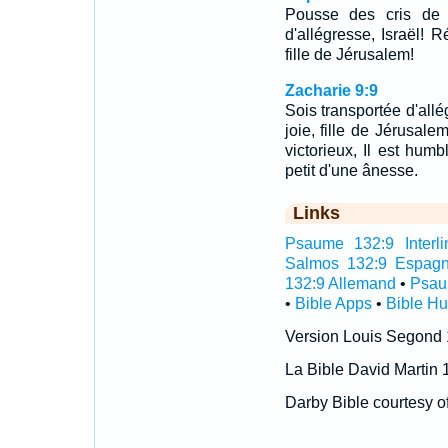
Pousse des cris de j
d'allégresse, Israël! R
fille de Jérusalem!
Zacharie 9:9
Sois transportée d'allé
joie, fille de Jérusalem!
victorieux, Il est hum
petit d'une ânesse.
Links
Psaume 132:9 Interli
Salmos 132:9 Espagn
132:9 Allemand
•
Psau
•
Bible Apps
•
Bible H
Version Louis Segond
La Bible David Martin 
Darby Bible courtesy o