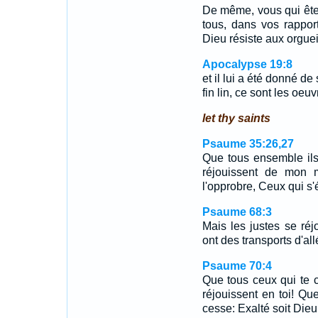
De même, vous qui ête
tous, dans vos rapport
Dieu résiste aux orguei
Apocalypse 19:8
et il lui a été donné de 
fin lin, ce sont les oeu
let thy saints
Psaume 35:26,27
Que tous ensemble ils
réjouissent de mon ma
l'opprobre, Ceux qui s
Psaume 68:3
Mais les justes se réjo
ont des transports d'al
Psaume 70:4
Que tous ceux qui te c
réjouissent en toi! Qu
cesse: Exalté soit Dieu