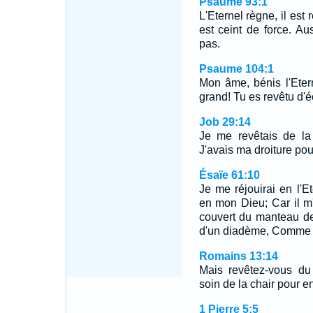
Psaume 93:1
L'Eternel règne, il est 
est ceint de force. Au
pas.
Psaume 104:1
Mon âme, bénis l'Etern
grand! Tu es revêtu d'é
Job 29:14
Je me revêtais de la 
J'avais ma droiture pou
Ésaïe 61:10
Je me réjouirai en l'E
en mon Dieu; Car il m'
couvert du manteau de
d'un diadème, Comme l
Romains 13:14
Mais revêtez-vous du
soin de la chair pour en
1 Pierre 5:5