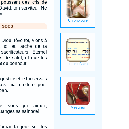
s poussent des cris de
avid, ton serviteur, Ne
int!…
isées
 Dieu, lève-toi, viens à
, toi et l'arche de ta
acrificateurs, Eternel
us de salut, et que tes
nt du bonheur!
justice et je lui servais
ais ma droiture pour
ban.
el, vous qui l'aimez,
uanges sa sainteté!
'aurai la joie sur les