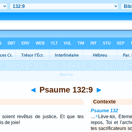
◄
Psaume 132:9
►
Contexte
Psaume 132
s soient revêtus de justice, Et que tes
…
Lève-toi, Etern
8
s de joie!
repos, Toi et l'arc
tes sacrificateurs s