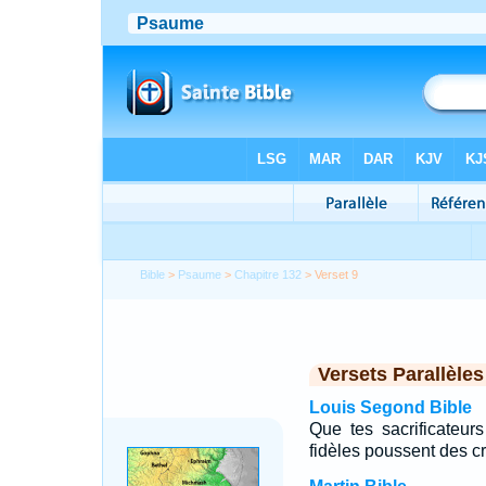
Bible
>
Psaume
>
Chapitre 132
> Verset 9
Versets Parallèles
Louis Segond Bible
Que tes sacrificateur
fidèles poussent des cri