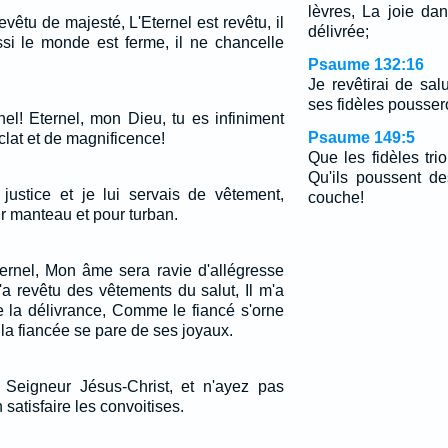
lèvres, La joie d
revêtu de majesté, L'Eternel est revêtu, il
délivrée;
ssi le monde est ferme, il ne chancelle
Psaume 132:16
Je revêtirai de salu
ses fidèles poussero
el! Eternel, mon Dieu, tu es infiniment
Psaume 149:5
clat et de magnificence!
Que les fidèles tri
Qu'ils poussent de
justice et je lui servais de vêtement,
couche!
r manteau et pour turban.
ternel, Mon âme sera ravie d'allégresse
a revêtu des vêtements du salut, Il m'a
 la délivrance, Comme le fiancé s'orne
a fiancée se pare de ses joyaux.
 Seigneur Jésus-Christ, et n'ayez pas
 satisfaire les convoitises.