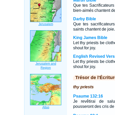
Martin Bible
Que tes Sacrificateurs 
bien-aimés chantent de
Darby Bible
Que tes sacrificateur
saints chantent de joie.
King James Bible
Let thy priests be clot
shout for joy.
English Revised Vers
Let thy priests be clot
shout for joy.
Trésor de l'Écritur
thy priests
Psaume 132:16
Je revêtirai de salu
pousseront des cris de 