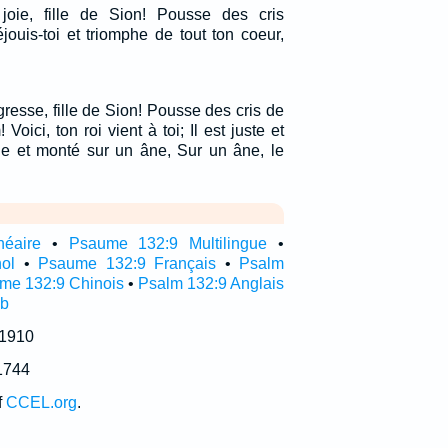
oie, fille de Sion! Pousse des cris
éjouis-toi et triomphe de tout ton coeur,
gresse, fille de Sion! Pousse des cris de
 Voici, ton roi vient à toi; Il est juste et
ble et monté sur un âne, Sur un âne, le
néaire
•
Psaume 132:9 Multilingue
•
ol
•
Psaume 132:9 Français
•
Psalm
me 132:9 Chinois
•
Psalm 132:9 Anglais
ub
 1910
1744
f
CCEL.org
.