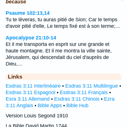
because
Psaume 102:13,14
Tu te lèveras, tu auras pitié de Sion; Car le temps
d'avoir pitié d'elle, Le temps fixé est à son terme;…
Apocalypse 21:10-14
Et il me transporta en esprit sur une grande et
haute montagne. Et il me montra la ville sainte,
Jérusalem, qui descendait du ciel d'auprès de
Dieu,…
Links
Esdras 3:11 Interlinéaire
•
Esdras 3:11 Multilingue
•
Esdras 3:11 Espagnol
•
Esdras 3:11 Français
•
Esra 3:11 Allemand
•
Esdras 3:11 Chinois
•
Ezra
3:11 Anglais
•
Bible Apps
•
Bible Hub
Version Louis Segond 1910
La Bible David Martin 1744