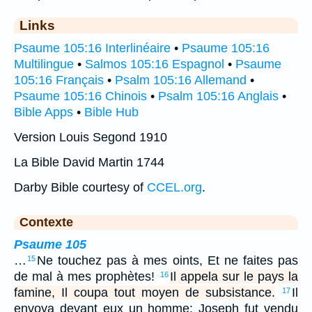
Links
Psaume 105:16 Interlinéaire
•
Psaume 105:16
Multilingue
•
Salmos 105:16 Espagnol
•
Psaume
105:16 Français
•
Psalm 105:16 Allemand
•
Psaume 105:16 Chinois
•
Psalm 105:16 Anglais
•
Bible Apps
•
Bible Hub
Version Louis Segond 1910
La Bible David Martin 1744
Darby Bible courtesy of
CCEL.org
.
Contexte
Psaume 105
…
Ne touchez pas à mes oints, Et ne faites pas
15
de mal à mes prophètes!
Il appela sur le pays la
16
famine, Il coupa tout moyen de subsistance.
Il
17
envoya devant eux un homme: Joseph fut vendu