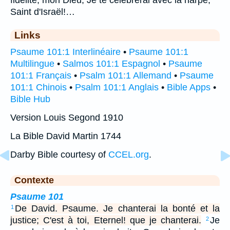
Saint d'Israël!…
Links
Psaume 101:1 Interlinéaire
•
Psaume 101:1
Multilingue
•
Salmos 101:1 Espagnol
•
Psaume
101:1 Français
•
Psalm 101:1 Allemand
•
Psaume
101:1 Chinois
•
Psalm 101:1 Anglais
•
Bible Apps
•
Bible Hub
Version Louis Segond 1910
La Bible David Martin 1744
Darby Bible courtesy of
CCEL.org
.
Contexte
Psaume 101
De David. Psaume. Je chanterai la bonté et la
1
justice; C'est à toi, Eternel! que je chanterai.
Je
2