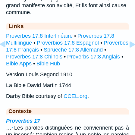
grand manifeste son avidité, Et ils font ainsi cause
commune.
Links
Proverbes 17:8 Interlinéaire
•
Proverbes 17:8
Multilingue
•
Proverbios 17:8 Espagnol
•
Proverbes
17:8 Français
•
Sprueche 17:8 Allemand
•
Proverbes 17:8 Chinois
•
Proverbs 17:8 Anglais
•
Bible Apps
•
Bible Hub
Version Louis Segond 1910
La Bible David Martin 1744
Darby Bible courtesy of
CCEL.org
.
Contexte
Proverbes 17
…
Les paroles distinguées ne conviennent pas à
7
un insensé; Combien moins à un noble les paroles