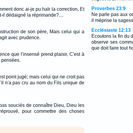
Proverbes 23:9
ment donc ai-je pu haïr la correction, Et
Ne parle pas aux or
-il dédaigné la réprimande?…
il méprise la sagess
Ecclésiaste 12:13
nstruction de son père, Mais celui qui a
Ecoutons la fin du 
agit avec prudence.
observe ses comma
que doit faire tout
gence que l'insensé prend plaisir, C'est à
s pensées.
'est point jugé; mais celui qui ne croit pas
'il n'a pas cru au nom du Fils unique de
pas souciés de connaître Dieu, Dieu les
 réprouvé, pour commettre des choses