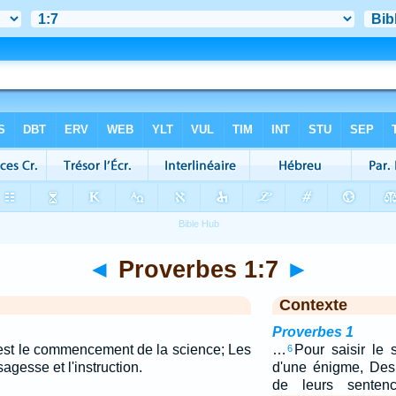
◄
Proverbes 1:7
►
Contexte
Proverbes 1
l est le commencement de la science; Les
…
Pour saisir le
6
agesse et l'instruction.
d'une énigme, Des
de leurs sente