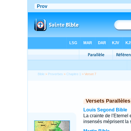
Bible
>
Proverbes
>
Chapitre 1
> Verset 7
Versets Parallèles
Louis Segond Bible
La crainte de l'Eterne
insensés méprisent la s