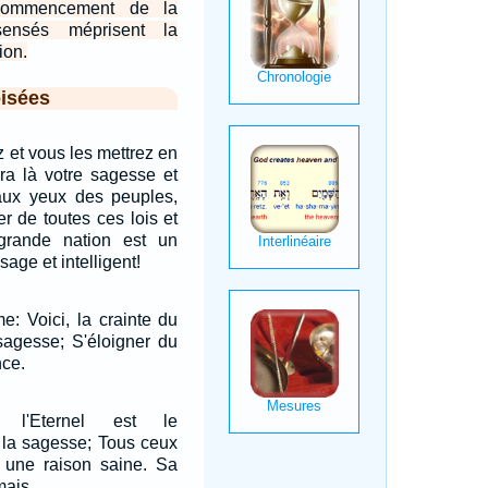
 commencement de la
sensés méprisent la
ion.
isées
 et vous les mettrez en
era là votre sagesse et
 aux yeux des peuples,
er de toutes ces lois et
 grande nation est un
age et intelligent!
me: Voici, la crainte du
 sagesse; S'éloigner du
nce.
 l'Eternel est le
a sagesse; Tous ceux
t une raison saine. Sa
mais.