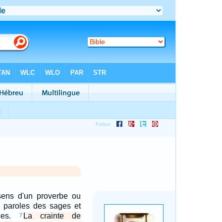
 sens d'un proverbe ou
 paroles des sages et
nces.
La crainte de
7