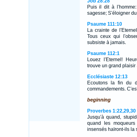
Job 28:28
Puis il dit à l'homme:
sagesse; S'éloigner du m
Psaume 111:10
La crainte de l'Etern
Tous ceux qui l'obse
subsiste à jamais.
Psaume 112:1
Louez l'Eternel! Heur
trouve un grand plais
Ecclésiaste 12:13
Ecoutons la fin du d
commandements. C'est l
beginning
Proverbes 1:22,29,30
Jusqu'à quand, stupid
quand les moqueurs s
insensés haïront-ils l