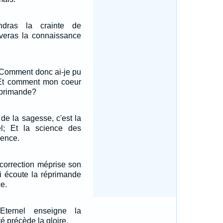
ndras la crainte de
ouveras la connaissance
: Comment donc ai-je pu
, Et comment mon coeur
réprimande?
e la sagesse, c'est la
nel; Et la science des
igence.
a correction méprise son
i écoute la réprimande
ce.
Eternel enseigne la
té précède la gloire.