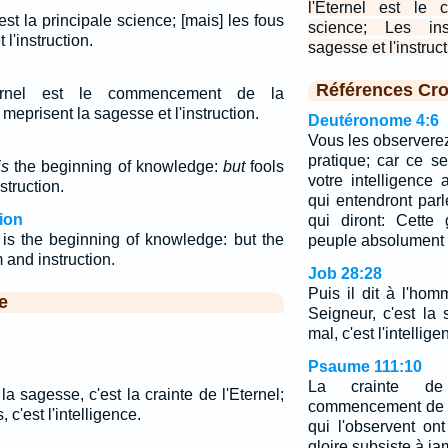
l'Eternel est le
est la principale science; [mais] les fous
science; Les in
l'instruction.
sagesse et l'instruct
Références Cro
ternel est le commencement de la
meprisent la sagesse et l'instruction.
Deutéronome 4:6
Vous les observerez
pratique; car ce s
is
the beginning of knowledge:
but
fools
votre intelligence
truction.
qui entendront parl
ion
qui diront: Cette
is the beginning of knowledge: but the
peuple absolument s
 and instruction.
Job 28:28
Puis il dit à l'hom
e
Seigneur, c'est la
mal, c'est l'intellige
Psaume 111:10
La crainte de
sagesse, c'est la crainte de l'Eternel;
commencement de l
 c'est l'intelligence.
qui l'observent on
gloire subsiste à ja