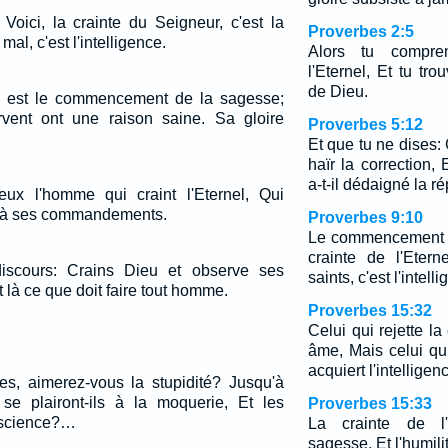
 Voici, la crainte du Seigneur, c'est la
Proverbes 2:5
al, c'est l'intelligence.
Alors tu compre
l'Eternel, Et tu tr
de Dieu.
el est le commencement de la sagesse;
rvent ont une raison saine. Sa gloire
Proverbes 5:12
Et que tu ne dises
haïr la correction
a-t-il dédaigné la 
eux l'homme qui craint l'Eternel, Qui
ir à ses commandements.
Proverbes 9:10
Le commencement d
crainte de l'Eter
iscours: Crains Dieu et observe ses
saints, c'est l'intell
à ce que doit faire tout homme.
Proverbes 15:32
Celui qui rejette l
âme, Mais celui qu
acquiert l'intelligen
es, aimerez-vous la stupidité? Jusqu'à
e plairont-ils à la moquerie, Et les
Proverbes 15:33
a science?…
La crainte de l'
sagesse, Et l'humili