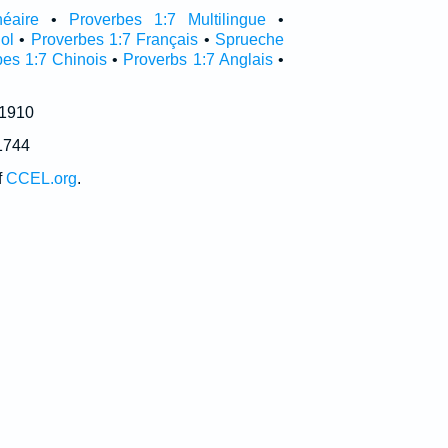
néaire
•
Proverbes 1:7 Multilingue
•
ol
•
Proverbes 1:7 Français
•
Sprueche
bes 1:7 Chinois
•
Proverbs 1:7 Anglais
•
 1910
1744
f
CCEL.org
.