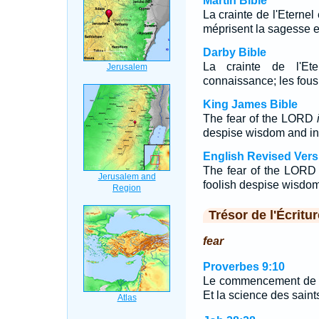
Martin Bible
La crainte de l'Eternel 
méprisent la sagesse et 
Darby Bible
La crainte de l'E
connaissance; les fous 
King James Bible
The fear of the LORD
despise wisdom and ins
English Revised Vers
The fear of the LORD 
foolish despise wisdom
Trésor de l'Écritur
fear
Proverbes 9:10
Le commencement de la 
Et la science des saints,