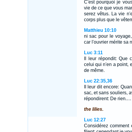
C'est pourquoi je vou
vie de ce que vous man
serez vêtus. La vie n'e
corps plus que le vêt
Matthieu 10:10
ni sac pour le voyage, 
car l'ouvrier mérite sa n
Luc 3:11
Il leur répondit: Que
celui qui n'en a point,
de même.
Luc 22:35,36
Il leur dit encore: Qu
sac, et sans souliers,
répondirent: De rien.…
the lilies.
Luc 12:27
Considérez comment cro
filent; cependant je v