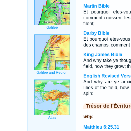
Martin Bible
Et pourquoi êtes-vo
comment croissent les l
filent;
Darby Bible
Et pourquoi etes-vous
des champs, comment ils 
King James Bible
And why take ye thought
field, how they grow; th
English Revised Vers
And why are ye anxio
lilies of the field, how
spin:
Trésor de l'Écritur
why.
Matthieu 6:25,31