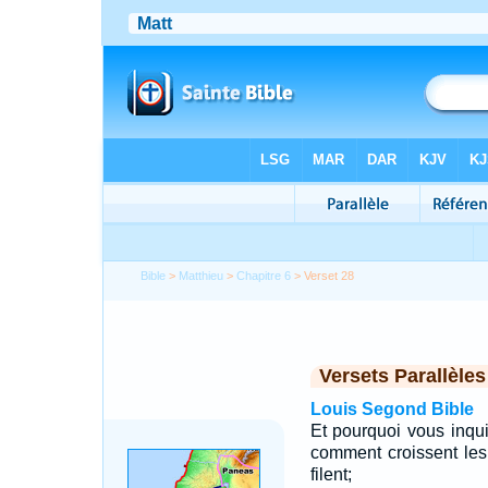
Bible
>
Matthieu
>
Chapitre 6
> Verset 28
Versets Parallèles
Louis Segond Bible
Et pourquoi vous inqu
comment croissent les 
filent;