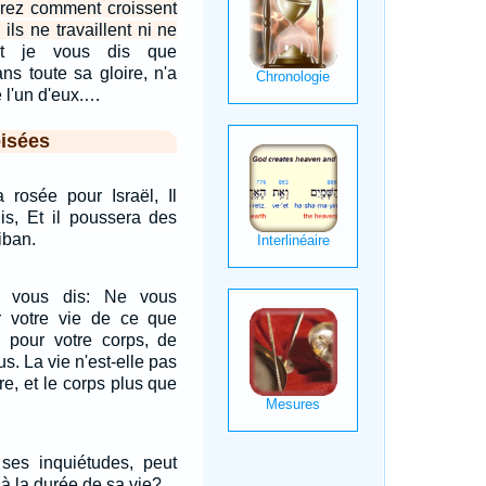
rez comment croissent
ils ne travaillent ni ne
nt je vous dis que
s toute sa gloire, n'a
 l'un d'eux.…
isées
 rosée pour Israël, Il
lis, Et il poussera des
iban.
e vous dis: Ne vous
r votre vie de ce que
 pour votre corps, de
s. La vie n'est-elle pas
re, et le corps plus que
ses inquiétudes, peut
à la durée de sa vie?