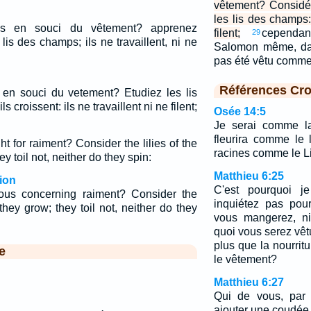
vêtement? Considé
les lis des champs: 
us en souci du vêtement? apprenez
filent;
cependa
29
is des champs; ils ne travaillent, ni ne
Salomon même, dan
pas été vêtu comme
Références Cro
 en souci du vetement? Etudiez les lis
croissent: ils ne travaillent ni ne filent;
Osée 14:5
Je serai comme la
fleurira comme le 
 for raiment? Consider the lilies of the
racines comme le L
ey toil not, neither do they spin:
Matthieu 6:25
ion
C'est pourquoi j
us concerning raiment? Consider the
inquiétez pas pou
 they grow; they toil not, neither do they
vous mangerez, ni
quoi vous serez vêtu
plus que la nourritu
e
le vêtement?
Matthieu 6:27
Qui de vous, par 
ajouter une coudée 