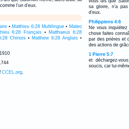
vous dis que Salo
u comme l'un d'eux.
sa gloire, n'a pa
d'eux.
Philippiens 4:6
aire
•
Matthieu 6:28 Multilingue
•
Mateo
Ne vous inquiétez 
thieu 6:28 Français
•
Matthaeus 6:28
chose faites conna
6:28 Chinois
•
Matthew 6:28 Anglais
•
par des prières et 
des actions de grâc
 1910
1 Pierre 5:7
et déchargez-vous
1744
soucis, car lui-mêm
f
CCEL.org
.