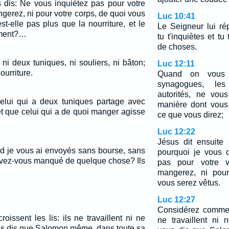
s dis: Ne vous inquiétez pas pour votre
gerez, ni pour votre corps, de quoi vous
Luc 10:41
st-elle pas plus que la nourriture, et le
Le Seigneur lui ré
ement?…
tu t'inquiètes et t
de choses.
ni deux tuniques, ni souliers, ni bâton;
Luc 12:11
ourriture.
Quand on vous 
synagogues, les
autorités, ne vou
 celui qui a deux tuniques partage avec
manière dont vous
 et que celui qui a de quoi manger agisse
ce que vous direz;
Luc 12:22
Jésus dit ensuite 
and je vous ai envoyés sans bourse, sans
pourquoi je vous 
 avez-vous manqué de quelque chose? Ils
pas pour votre 
mangerez, ni pour
vous serez vêtus.
Luc 12:27
Considérez comment
issent les lis: ils ne travaillent ni ne
ne travaillent ni 
ous dis que Salomon même, dans toute sa