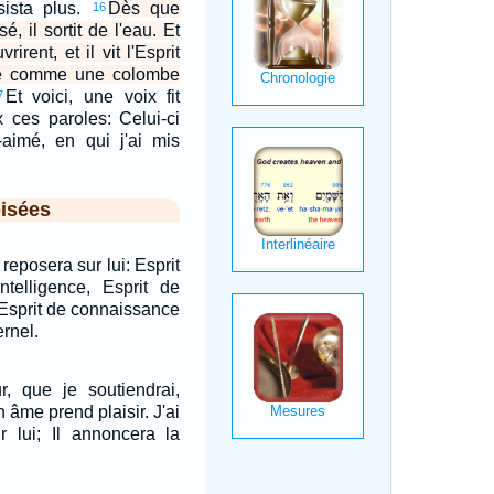
sista plus.
Dès que
16
é, il sortit de l'eau. Et
rirent, et il vit l'Esprit
e comme une colombe
Et voici, une voix fit
7
 ces paroles: Celui-ci
-aimé, en qui j'ai mis
isées
 reposera sur lui: Esprit
ntelligence, Esprit de
, Esprit de connaissance
ernel.
r, que je soutiendrai,
 âme prend plaisir. J'ai
r lui; Il annoncera la