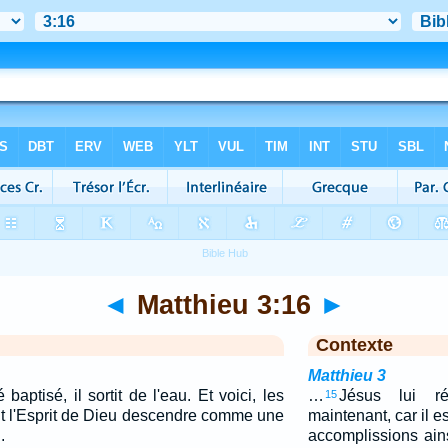
◄
Matthieu 3:16
►
Contexte
Matthieu 3
aptisé, il sortit de l'eau. Et voici, les
…
Jésus lui ré
15
l vit l'Esprit de Dieu descendre comme une
maintenant, car il 
.
accomplissions ains