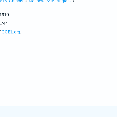
3:16 Chinois
•
Matthew 3:16 Anglais
•
 1910
1744
f
CCEL.org
.