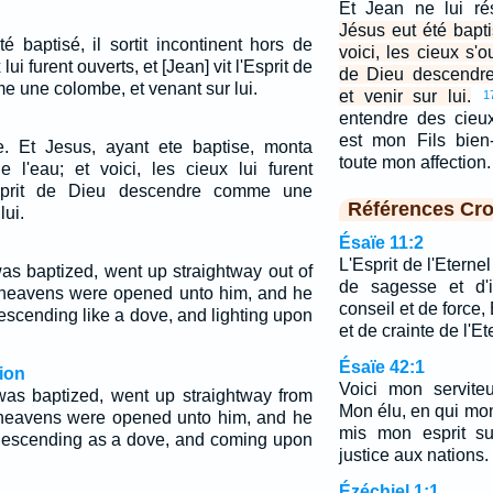
Et Jean ne lui ré
Jésus eut été baptis
 baptisé, il sortit incontinent hors de
voici, les cieux s'ouv
 lui furent ouverts, et [Jean] vit l'Esprit de
de Dieu descendr
 une colombe, et venant sur lui.
et venir sur lui.
1
entendre des cieux
est mon Fils bien
ire. Et Jesus, ayant ete baptise, monta
toute mon affection.
de l'eau; et voici, les cieux lui furent
'Esprit de Dieu descendre comme une
Références Cro
lui.
Ésaïe 11:2
L'Esprit de l'Eternel
s baptized, went up straightway out of
de sagesse et d'i
he heavens were opened unto him, and he
conseil et de force
escending like a dove, and lighting upon
et de crainte de l'Et
Ésaïe 42:1
ion
Voici mon serviteu
as baptized, went up straightway from
Mon élu, en qui mon
e heavens were opened unto him, and he
mis mon esprit su
 descending as a dove, and coming upon
justice aux nations.
Ézéchiel 1:1