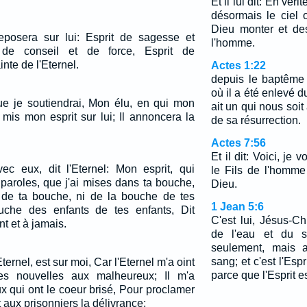
Et il lui dit: En véri
désormais le ciel 
Dieu monter et de
 reposera sur lui: Esprit de sagesse et
l'homme.
it de conseil et de force, Esprit de
nte de l'Eternel.
Actes 1:22
depuis le baptême
où il a été enlevé d
que je soutiendrai, Mon élu, en qui mon
ait un qui nous so
 mis mon esprit sur lui; Il annoncera la
de sa résurrection.
Actes 7:56
Et il dit: Voici, je 
ec eux, dit l'Eternel: Mon esprit, qui
le Fils de l'homme
 paroles, que j'ai mises dans ta bouche,
Dieu.
t de ta bouche, ni de la bouche de tes
1 Jean 5:6
uche des enfants de tes enfants, Dit
C'est lui, Jésus-Ch
nt et à jamais.
de l'eau et du s
seulement, mais a
sang; et c'est l'Esp
Eternel, est sur moi, Car l'Eternel m'a oint
parce que l'Esprit es
es nouvelles aux malheureux; Il m'a
x qui ont le coeur brisé, Pour proclamer
Et aux prisonniers la délivrance;