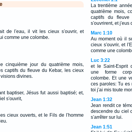
e
La trentième année
quatrième mois, c
captifs du fleuve
s'ouvrirent, et j'eus
 de l'eau, il vit les cieux s'ouvrir, et
Marc 1:10
 lui comme une colombe.
Au moment où il sort
cieux s'ouvrir, et l
comme une colomb
Luc 3:22
le cinquième jour du quatrième mois,
et le Saint-Esprit
s captifs du fleuve du Kebar, les cieux
une forme corp
 visions divines.
colombe. Et une vo
ces paroles: Tu es
toi j'ai mis toute mo
nt baptiser, Jésus fut aussi baptisé; et,
iel s'ouvrit,
Jean 1:32
Jean rendit ce témo
descendre du ciel
s les cieux ouverts, et le Fils de l'homme
s'arrêter sur lui.
ieu.
Jean 1:51