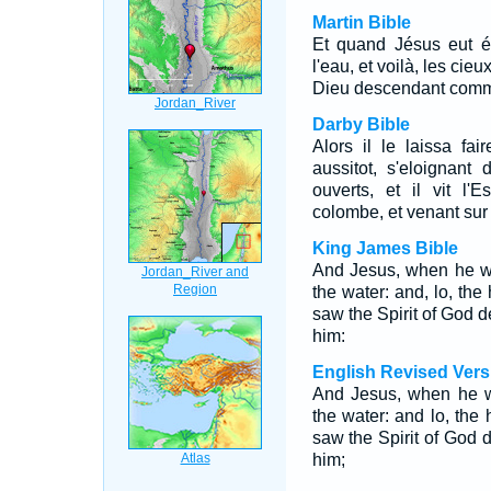
Martin Bible
Et quand Jésus eut été
l'eau, et voilà, les cieux
Dieu descendant comme
Darby Bible
Alors il le laissa fa
aussitot, s'eloignant 
ouverts, et il vit l
colombe, et venant sur 
King James Bible
And Jesus, when he wa
the water: and, lo, t
saw the Spirit of God d
him:
English Revised Vers
And Jesus, when he w
the water: and lo, th
saw the Spirit of God
him;