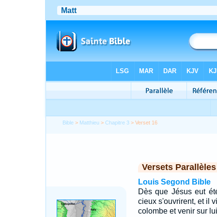
Bible
>
Matthieu
>
Chapitre 3
> Verset 16
Versets Parallèles
Louis Segond Bible
Dès que Jésus eut été b
cieux s'ouvrirent, et i
colombe et venir sur lui