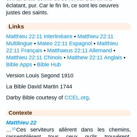
éclatant, pur. Car le fin lin, ce sont les oeuvres
justes des saints.
Links
Matthieu 22:11 Interlinéaire
•
Matthieu 22:11
Multilingue
•
Mateo 22:11 Espagnol
•
Matthieu
22:11 Français
•
Matthaeus 22:11 Allemand
•
Matthieu 22:11 Chinois
•
Matthew 22:11 Anglais
•
Bible Apps
•
Bible Hub
Version Louis Segond 1910
La Bible David Martin 1744
Darby Bible courtesy of
CCEL.org
.
Contexte
Matthieu 22
…
Ces serviteurs allèrent dans les chemins,
10
rassemblèrent tous ceux qu'ils trouvèrent,