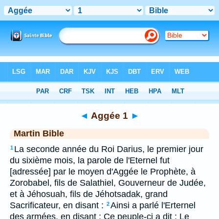
Bible
>
MAR
> Aggée 1
◄
Aggée 1
►
Martin Bible
La seconde année du Roi Darius, le premier jour
1
du sixième mois, la parole de l'Eternel fut
[adressée] par le moyen d'Aggée le Prophète, à
Zorobabel, fils de Salathiel, Gouverneur de Judée,
et à Jéhosuah, fils de Jéhotsadak, grand
Sacrificateur, en disant :
Ainsi a parlé l'Erternel
2
des armées, en disant : Ce peuple-ci a dit : Le