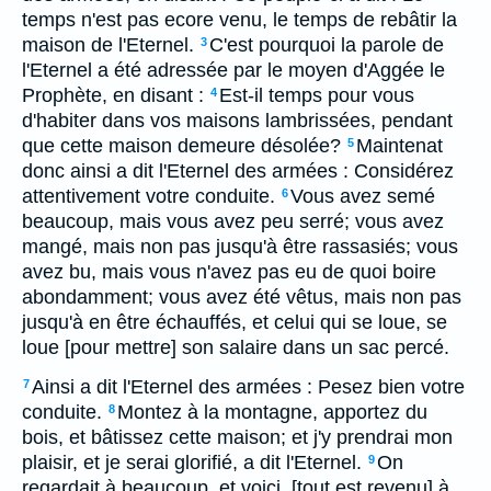
temps n'est pas ecore venu, le temps de rebâtir la
maison de l'Eternel.
C'est pourquoi la parole de
3
l'Eternel a été adressée par le moyen d'Aggée le
Prophète, en disant :
Est-il temps pour vous
4
d'habiter dans vos maisons lambrissées, pendant
que cette maison demeure désolée?
Maintenat
5
donc ainsi a dit l'Eternel des armées : Considérez
attentivement votre conduite.
Vous avez semé
6
beaucoup, mais vous avez peu serré; vous avez
mangé, mais non pas jusqu'à être rassasiés; vous
avez bu, mais vous n'avez pas eu de quoi boire
abondamment; vous avez été vêtus, mais non pas
jusqu'à en être échauffés, et celui qui se loue, se
loue [pour mettre] son salaire dans un sac percé.
Ainsi a dit l'Eternel des armées : Pesez bien votre
7
conduite.
Montez à la montagne, apportez du
8
bois, et bâtissez cette maison; et j'y prendrai mon
plaisir, et je serai glorifié, a dit l'Eternel.
On
9
regardait à beaucoup, et voici, [tout est revenu] à