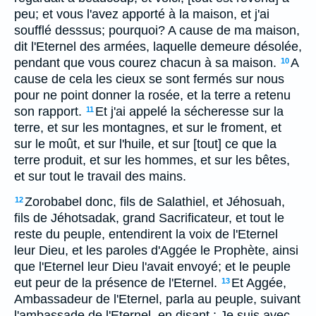
peu; et vous l'avez apporté à la maison, et j'ai
soufflé desssus; pourquoi? A cause de ma maison,
dit l'Eternel des armées, laquelle demeure désolée,
pendant que vous courez chacun à sa maison.
A
10
cause de cela les cieux se sont fermés sur nous
pour ne point donner la rosée, et la terre a retenu
son rapport.
Et j'ai appelé la sécheresse sur la
11
terre, et sur les montagnes, et sur le froment, et
sur le moût, et sur l'huile, et sur [tout] ce que la
terre produit, et sur les hommes, et sur les bêtes,
et sur tout le travail des mains.
Zorobabel donc, fils de Salathiel, et Jéhosuah,
12
fils de Jéhotsadak, grand Sacrificateur, et tout le
reste du peuple, entendirent la voix de l'Eternel
leur Dieu, et les paroles d'Aggée le Prophète, ainsi
que l'Eternel leur Dieu l'avait envoyé; et le peuple
eut peur de la présence de l'Eternel.
Et Aggée,
13
Ambassadeur de l'Eternel, parla au peuple, suivant
l'ambassade de l'Eternel, en disant : Je suis avec