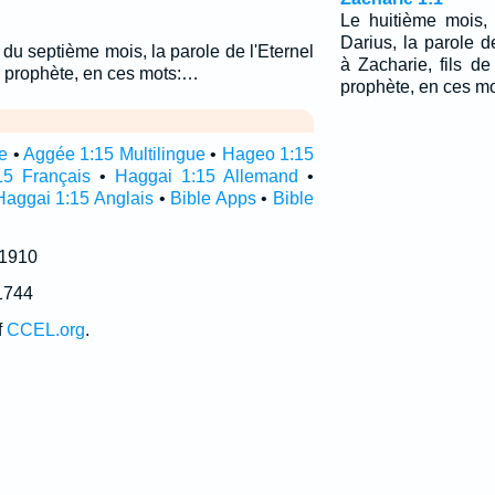
Le huitième mois,
Darius, la parole d
 du septième mois, la parole de l'Eternel
à Zacharie, fils de 
e prophète, en ces mots:…
prophète, en ces mo
re
•
Aggée 1:15 Multilingue
•
Hageo 1:15
5 Français
•
Haggai 1:15 Allemand
•
Haggai 1:15 Anglais
•
Bible Apps
•
Bible
 1910
1744
f
CCEL.org
.