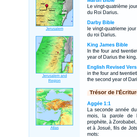
Martin Bible
Le vingt-quatrième jo
du Roi Darius.
Darby Bible
le vingt-quatrieme jo
du roi Darius.
King James Bible
In the four and twentie
year of Darius the king.
English Revised Vers
in the four and twentiet
the second year of Dari
Trésor de l'Écritur
Aggée 1:1
La seconde année du r
mois, la parole de l
prophète, à Zorobabel, 
et à Josué, fils de Jot
mots: