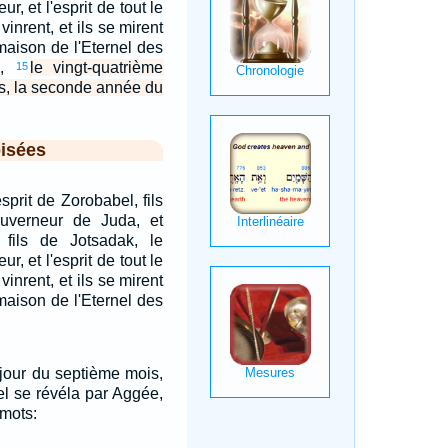
ur, et l'esprit de tout le
vinrent, et ils se mirent
maison de l'Eternel des
u,
le vingt-quatrième
15
is, la seconde année du
isées
esprit de Zorobabel, fils
ouverneur de Juda, et
, fils de Jotsadak, le
ur, et l'esprit de tout le
vinrent, et ils se mirent
maison de l'Eternel des
 jour du septième mois,
nel se révéla par Aggée,
 mots: