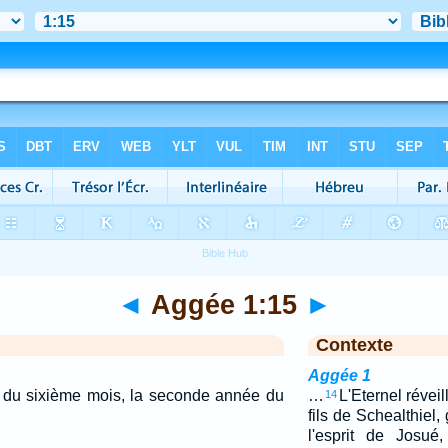
◄
Aggée 1:15
►
Contexte
Aggée 1
ur du sixième mois, la seconde année du
…
L'Eternel réveil
14
fils de Schealthiel
l'esprit de Josué