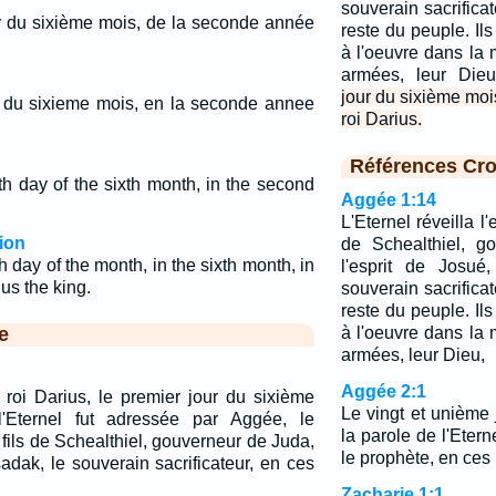
souverain sacrificate
ur du sixième mois, de la seconde année
reste du peuple. Ils 
à l'oeuvre dans la 
armées, leur Die
jour du sixième mo
ur du sixieme mois, en la seconde annee
roi Darius.
Références Cro
th day of the sixth month, in the second
Aggée 1:14
L'Eternel réveilla l'
ion
de Schealthiel, g
h day of the month, in the sixth month, in
l'esprit de Josué
us the king.
souverain sacrificate
reste du peuple. Ils 
e
à l'oeuvre dans la 
armées, leur Dieu,
Aggée 2:1
oi Darius, le premier jour du sixième
Le vingt et unième
'Eternel fut adressée par Aggée, le
la parole de l'Eter
fils de Schealthiel, gouverneur de Juda,
le prophète, en ces
sadak, le souverain sacrificateur, en ces
Zacharie 1:1