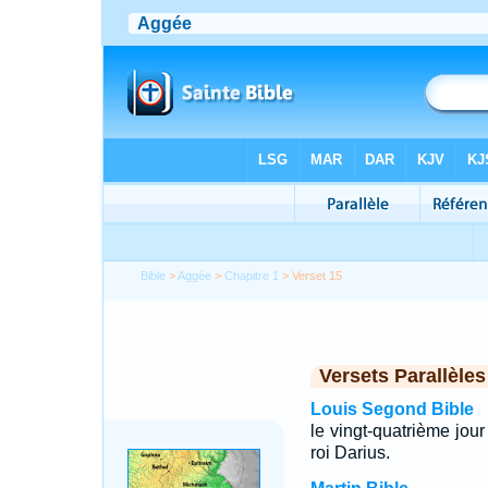
Bible
>
Aggée
>
Chapitre 1
> Verset 15
Versets Parallèles
Louis Segond Bible
le vingt-quatrième jo
roi Darius.