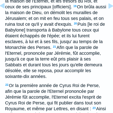
la maison de l'Eternel, et les trésors du Roi, et
ceux de ses principaux [officiers].
On brûla aussi
19
la maison de Dieu, on démolit les murailles de
Jérusalem; et on mit en feu tous ses palais, et on
ruina tout ce qu'il y avait d'exquis.
Puis [le roi de
20
Babylone] transporta à Babylone tous ceux qui
étaient échappés de l'épée; et ils lui furent
esclaves, à lui et à ses fils, jusqu' au temps de la
Monarchie des Perses.
Afin que la parole de
21
l'Eternel, prononcée par Jérémie, fût accomplie,
jusqu'à ce que la terre eût pris plaisir à ses
Sabbats et durant tous les jours qu'elle demeura
désolée, elle se reposa, pour accomplir les
soixante-dix années.
Or la première année de Cyrus Roi de Perse,
22
afin que la parole de l'Eternel prononcée par
Jérémie fût accomplie, l'Eternel excita l'esprit de
Cyrus Roi de Perse, qui fit publier dans tout son
Royaume, et même par Lettres, en disant :
Ainsi
23