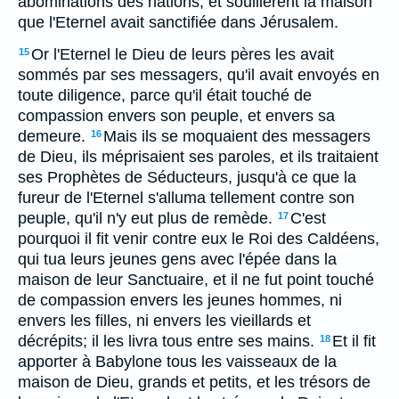
abominations des nations; et souillèrent la maison
que l'Eternel avait sanctifiée dans Jérusalem.
Or l'Eternel le Dieu de leurs pères les avait
15
sommés par ses messagers, qu'il avait envoyés en
toute diligence, parce qu'il était touché de
compassion envers son peuple, et envers sa
demeure.
Mais ils se moquaient des messagers
16
de Dieu, ils méprisaient ses paroles, et ils traitaient
ses Prophètes de Séducteurs, jusqu'à ce que la
fureur de l'Eternel s'alluma tellement contre son
peuple, qu'il n'y eut plus de remède.
C'est
17
pourquoi il fit venir contre eux le Roi des Caldéens,
qui tua leurs jeunes gens avec l'épée dans la
maison de leur Sanctuaire, et il ne fut point touché
de compassion envers les jeunes hommes, ni
envers les filles, ni envers les vieillards et
décrépits; il les livra tous entre ses mains.
Et il fit
18
apporter à Babylone tous les vaisseaux de la
maison de Dieu, grands et petits, et les trésors de