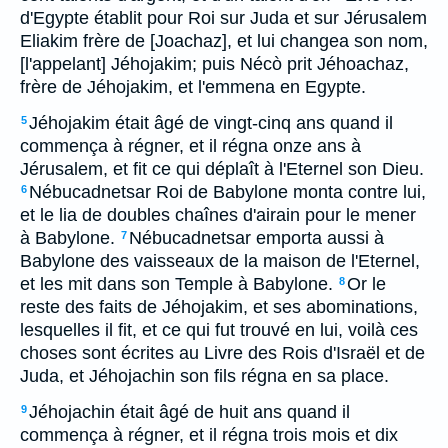
d'Egypte établit pour Roi sur Juda et sur Jérusalem
Eliakim frère de [Joachaz], et lui changea son nom,
[l'appelant] Jéhojakim; puis Nécò prit Jéhoachaz,
frère de Jéhojakim, et l'emmena en Egypte.
Jéhojakim était âgé de vingt-cinq ans quand il
5
commença à régner, et il régna onze ans à
Jérusalem, et fit ce qui déplaît à l'Eternel son Dieu.
Nébucadnetsar Roi de Babylone monta contre lui,
6
et le lia de doubles chaînes d'airain pour le mener
à Babylone.
Nébucadnetsar emporta aussi à
7
Babylone des vaisseaux de la maison de l'Eternel,
et les mit dans son Temple à Babylone.
Or le
8
reste des faits de Jéhojakim, et ses abominations,
lesquelles il fit, et ce qui fut trouvé en lui, voilà ces
choses sont écrites au Livre des Rois d'Israël et de
Juda, et Jéhojachin son fils régna en sa place.
Jéhojachin était âgé de huit ans quand il
9
commença à régner, et il régna trois mois et dix