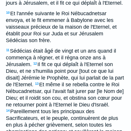
jours à Jérusalem, et il fit ce qui déplaît à l'Eternel.
Et l'année suivante le Roi Nébucadnetsar
10
envoya, et le fit emmener à Babylone avec les
vaisseaux précieux de la maison de l'Eternel, et
établit pour Roi sur Juda et sur Jérusalem
Sédécias son frère.
Sédécias était âgé de vingt et un ans quand il
11
commença à régner, et il régna onze ans à
Jérusalem.
Il fit ce qui déplaît à l'Eternel son
12
Dieu, et ne s'humilia point pour [tout ce que lui
disait] Jérémie le Prophète, qui lui parlait de la part
de l'Eternel.
Et même il se rebella contre le Roi
13
Nébucadnetsar, qui l'avait fait jurer par [le Nom de]
Dieu; et il roidit son cou, et obstina son cœur pour
ne retourner point à l'Eternel le Dieu d'Israël.
Pareillement tous les principaux des
14
Sacrificateurs, et le peuple, continuèrent de plus
en plus à pécher grièvement, selon toutes les