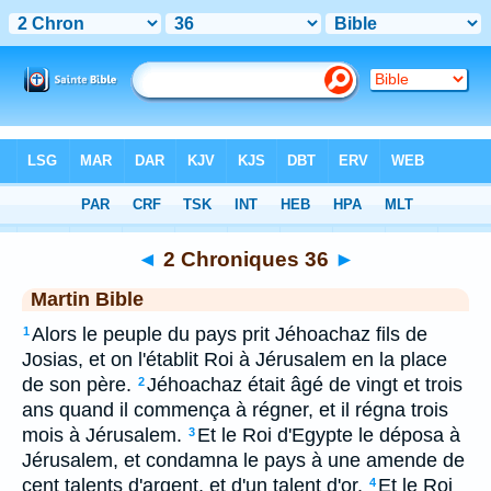
Bible
>
MAR
> 2 Chroniques 36
◄
2 Chroniques 36
►
Martin Bible
Alors le peuple du pays prit Jéhoachaz fils de
1
Josias, et on l'établit Roi à Jérusalem en la place
de son père.
Jéhoachaz était âgé de vingt et trois
2
ans quand il commença à régner, et il régna trois
mois à Jérusalem.
Et le Roi d'Egypte le déposa à
3
Jérusalem, et condamna le pays à une amende de
cent talents d'argent, et d'un talent d'or.
Et le Roi
4