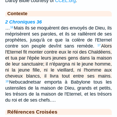
Darby Bible courtesy of
CCEL.org
.
Contexte
2 Chroniques 36
…
Mais ils se moquèrent des envoyés de Dieu, ils
16
méprisèrent ses paroles, et ils se raillèrent de ses
prophètes, jusqu'à ce que la colère de l'Eternel
contre son peuple devînt sans remède.
Alors
17
l'Eternel fit monter contre eux le roi des Chaldéens,
et tua par l'épée leurs jeunes gens dans la maison
de leur sanctuaire; il n'épargna ni le jeune homme,
ni la jeune fille, ni le vieillard, ni l'homme aux
cheveux blancs, il livra tout entre ses mains.
Nebucadnetsar emporta à Babylone tous les
18
ustensiles de la maison de Dieu, grands et petits,
les trésors de la maison de l'Eternel, et les trésors
du roi et de ses chefs.…
Références Croisées