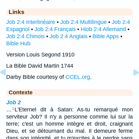
Links
Job 2:4 Interlinéaire
•
Job 2:4 Multilingue
•
Job 2:4
Espagnol
•
Job 2:4 Français
•
Hiob 2:4 Allemand
•
Job 2:4 Chinois
•
Job 2:4 Anglais
•
Bible Apps
•
Bible Hub
Version Louis Segond 1910
La Bible David Martin 1744
Darby Bible courtesy of
CCEL.org
.
Contexte
Job 2
…
L'Eternel dit à Satan: As-tu remarqué mon
3
serviteur Job? Il n'y a personne comme lui sur la
terre; c'est un homme intègre et droit, craignant
Dieu, et se détournant du mal. Il demeure ferme
dans son intégrité, et tu m'excites à le perdre sans