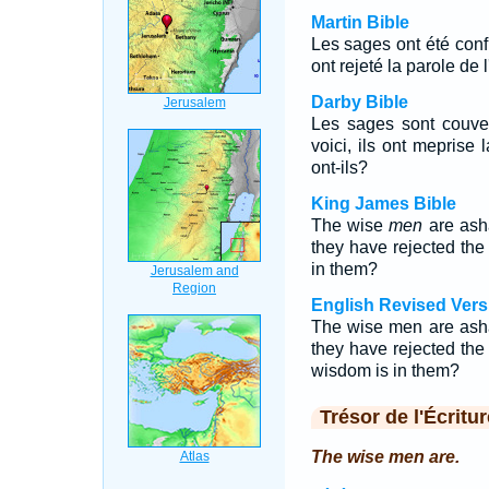
Martin Bible
Les sages ont été confu
ont rejeté la parole de 
Darby Bible
Les sages sont couvert
voici, ils ont meprise 
ont-ils?
King James Bible
The wise
men
are ash
they have rejected th
in them?
English Revised Vers
The wise men are asha
they have rejected th
wisdom is in them?
Trésor de l'Écritur
The wise men are.