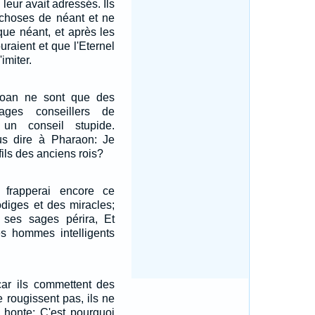
 leur avait adressés. Ils
 choses de néant et ne
ue néant, et après les
uraient et que l'Eternel
imiter.
soan ne sont que des
ages conseillers de
un conseil stupide.
s dire à Pharaon: Je
 fils des anciens rois?
 frapperai encore ce
diges et des miracles;
ses sages périra, Et
ses hommes intelligents
 car ils commettent des
e rougissent pas, ils ne
 honte; C'est pourquoi