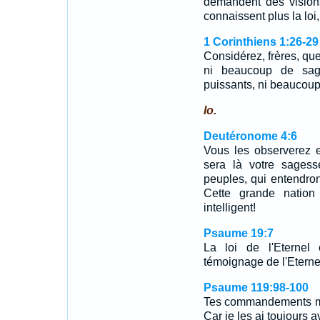
demandent des visions
connaissent plus la loi
1 Corinthiens 1:26-29
Considérez, frères, que
ni beaucoup de sag
puissants, ni beaucou
lo.
Deutéronome 4:6
Vous les observerez e
sera là votre sagess
peuples, qui entendront
Cette grande nation
intelligent!
Psaume 19:7
La loi de l'Eternel 
témoignage de l'Eternel 
Psaume 119:98-100
Tes commandements me
Car je les ai toujours 