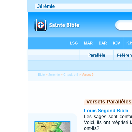
Bible
>
Jérémie
>
Chapitre 8
> Verset 9
Versets Parallèles
Louis Segond Bible
Les sages sont confond
Voici, ils ont méprisé 
ont-ils?