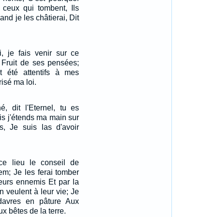
 ceux qui tombent, Ils
nd je les châtierai, Dit
i, je fais venir sur ce
 Fruit de ses pensées;
nt été attentifs à mes
risé ma loi.
, dit l'Eternel, tu es
ais j'étends ma main sur
is, Je suis las d'avoir
 ce lieu le conseil de
em; Je les ferai tomber
leurs ennemis Et par la
 veulent à leur vie; Je
davres en pâture Aux
ux bêtes de la terre.