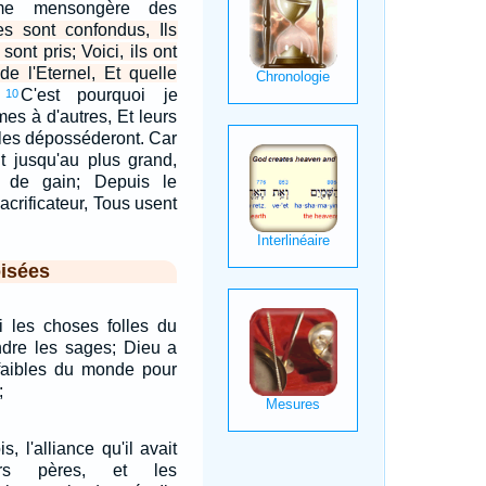
ume mensongère des
s sont confondus, Ils
sont pris; Voici, ils ont
de l'Eternel, Et quelle
C'est pourquoi je
10
es à d'autres, Et leurs
les déposséderont. Car
it jusqu'au plus grand,
 de gain; Depuis le
acrificateur, Tous usent
isées
i les choses folles du
dre les sages; Dieu a
 faibles du monde pour
;
is, l'alliance qu'il avait
urs pères, et les