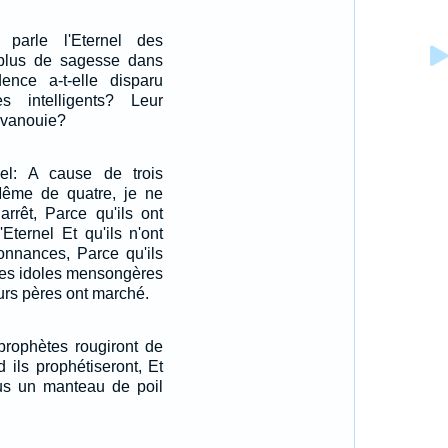
parle l'Eternel des
l plus de sagesse dans
nce a-t-elle disparu
 intelligents? Leur
évanouie?
rnel: A cause de trois
ême de quatre, je ne
rrêt, Parce qu'ils ont
'Eternel Et qu'ils n'ont
onnances, Parce qu'ils
 les idoles mensongères
urs pères ont marché.
 prophètes rougiront de
 ils prophétiseront, Et
plus un manteau de poil