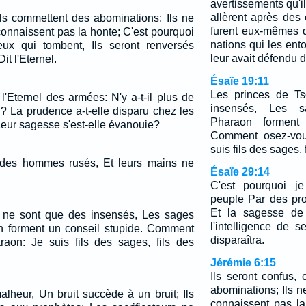
avertissements qu'il
allèrent après des
 ils commettent des abominations; Ils ne
furent eux-mêmes q
connaissent pas la honte; C'est pourquoi
nations qui les ento
eux qui tombent, Ils seront renversés
leur avait défendu d'
it l'Eternel.
Ésaïe 19:11
Les princes de T
l'Eternel des armées: N'y a-t-il plus de
insensés, Les s
La prudence a-t-elle disparu chez les
Pharaon forment 
eur sagesse s'est-elle évanouie?
Comment osez-vou
suis fils des sages,
ts des hommes rusés, Et leurs mains ne
Ésaïe 29:14
C'est pourquoi je
peuple Par des pro
Et la sagesse de 
 ne sont que des insensés, Les sages
l'intelligence de 
n forment un conseil stupide. Comment
disparaîtra.
aon: Je suis fils des sages, fils des
Jérémie 6:15
Ils seront confus,
abominations; Ils n
alheur, Un bruit succède à un bruit; Ils
connaissent pas la