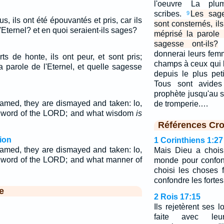
l'oeuvre La pl
scribes.
Les sage
9
s, ils ont été épouvantés et pris, car ils
sont consternés, ils 
l'Eternel? et en quoi seraient-ils sages?
méprisé la parole 
sagesse ont-ils?
donnerai leurs femm
s de honte, ils ont peur, et sont pris;
champs à ceux qui 
la parole de l'Eternel, et quelle sagesse
depuis le plus pet
Tous sont avides
prophète jusqu'au s
amed, they are dismayed and taken: lo,
de tromperie.…
e word of the LORD; and what wisdom
is
Références Cro
ion
1 Corinthiens 1:27
med, they are dismayed and taken: lo,
Mais Dieu a chois
e word of the LORD; and what manner of
monde pour confon
choisi les choses
confondre les fortes
e
2 Rois 17:15
Ils rejetèrent ses lo
faite avec le