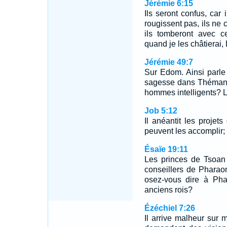
Jérémie 6:15
Ils seront confus, car
rougissent pas, ils ne 
ils tomberont avec c
quand je les châtierai, D
Jérémie 49:7
Sur Edom. Ainsi parle 
sagesse dans Théman? 
hommes intelligents? L
Job 5:12
Il anéantit les proje
peuvent les accomplir;
Ésaïe 19:11
Les princes de Tsoan
conseillers de Pharao
osez-vous dire à Phar
anciens rois?
Ézéchiel 7:26
Il arrive malheur sur m