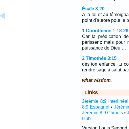
Ésaïe 8:20
A la loi et au témoignag
point d'aurore pour le 
1 Corinthiens 1:18-29
Car la prédication de
périssent; mais pour
puissance de Dieu.…
2 Timothée 3:15
dès ton enfance, tu con
rendre sage à salut par 
what wisdom.
Links
Jérémie 8:9 Interlinéai
8:9 Espagnol
•
Jérémi
Jérémie 8:9 Chinois
•
Hub
Version Louis Segond