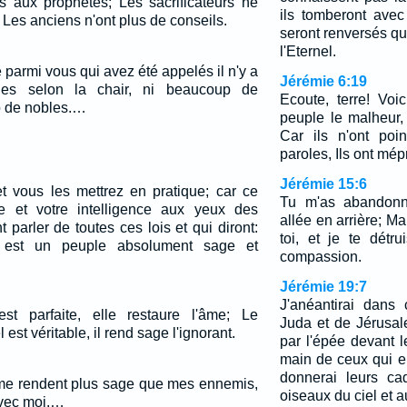
 aux prophètes; Les sacrificateurs ne
ils tomberont avec
, Les anciens n'ont plus de conseils.
seront renversés qua
l'Eternel.
 parmi vous qui avez été appelés il n'y a
Jérémie 6:19
es selon la chair, ni beaucoup de
Ecoute, terre! Voic
p de nobles.…
peuple le malheur,
Car ils n'ont poi
paroles, Ils ont mép
Jérémie 15:6
t vous les mettrez en pratique; car ce
Tu m'as abandonné
e et votre intelligence aux yeux des
allée en arrière; M
 parler de toutes ces lois et qui diront:
toi, et je te détru
 est un peuple absolument sage et
compassion.
Jérémie 19:7
J'anéantirai dans
est parfaite, elle restaure l'âme; Le
Juda et de Jérusal
est véritable, il rend sage l'ignorant.
par l'épée devant 
main de ceux qui en
donnerai leurs ca
 rendent plus sage que mes ennemis,
oiseaux du ciel et a
avec moi.…