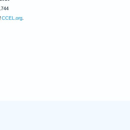
1744
f
CCEL.org
.