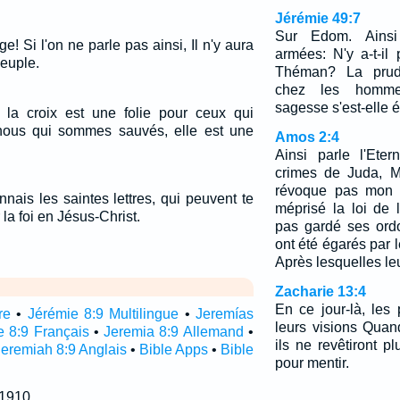
Jérémie 49:7
Sur Edom. Ainsi 
e! Si l'on ne parle pas ainsi, Il n'y aura
armées: N'y a-t-i
peuple.
Théman? La prude
chez les hommes
sagesse s'est-elle 
 la croix est une folie pour ceux qui
 nous qui sommes sauvés, elle est une
Amos 2:4
Ainsi parle l'Ete
crimes de Juda, M
révoque pas mon a
nais les saintes lettres, qui peuvent te
méprisé la loi de l
la foi en Jésus-Christ.
pas gardé ses ord
ont été égarés par
Après lesquelles le
Zacharie 13:4
En ce jour-là, les
re
•
Jérémie 8:9 Multilingue
•
Jeremías
leurs visions Quand
e 8:9 Français
•
Jeremia 8:9 Allemand
•
ils ne revêtiront 
Jeremiah 8:9 Anglais
•
Bible Apps
•
Bible
pour mentir.
 1910