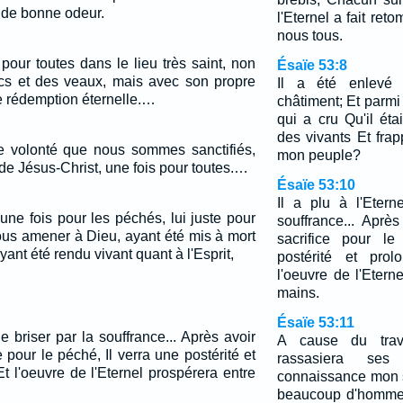
e de bonne odeur.
l'Eternel a fait reto
nous tous.
s pour toutes dans le lieu très saint, non
Ésaïe 53:8
cs et des veaux, mais avec son propre
Il a été enlevé 
e rédemption éternelle.…
châtiment; Et parmi
qui a cru Qu'il éta
des vivants Et fra
te volonté que nous sommes sanctifiés,
mon peuple?
 de Jésus-Christ, une fois pour toutes.…
Ésaïe 53:10
Il a plu à l'Etern
 une fois pour les péchés, lui juste pour
souffrance... Aprè
nous amener à Dieu, ayant été mis à mort
sacrifice pour le
yant été rendu vivant quant à l'Esprit,
postérité et prol
l'oeuvre de l'Etern
mains.
Ésaïe 53:11
le briser par la souffrance... Après avoir
A cause du trav
e pour le péché, Il verra une postérité et
rassasiera se
t l'oeuvre de l'Eternel prospérera entre
connaissance mon se
beaucoup d'hommes