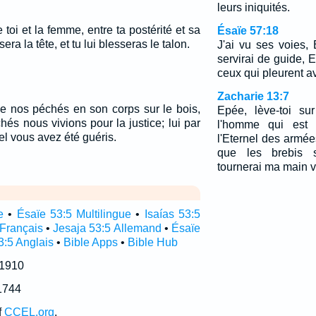
leurs iniquités.
e toi et la femme, entre ta postérité et sa
Ésaïe 57:18
sera la tête, et tu lui blesseras le talon.
J'ai vu ses voies, E
servirai de guide, Et
ceux qui pleurent av
Zacharie 13:7
me nos péchés en son corps sur le bois,
Epée, lève-toi su
és nous vivions pour la justice; lui par
l'homme qui est
el vous avez été guéris.
l'Eternel des armée
que les brebis s
tournerai ma main ve
e
•
Ésaïe 53:5 Multilingue
•
Isaías 53:5
 Français
•
Jesaja 53:5 Allemand
•
Ésaïe
3:5 Anglais
•
Bible Apps
•
Bible Hub
 1910
1744
f
CCEL.org
.