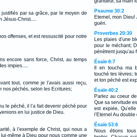
grandeur, sa main fo
Psaume 30:2
t justifiés par sa grâce, par le moyen de
Eternel, mon Dieu! J'
en Jésus-Christ.…
guéri.
Proverbes 20:30
nos offenses, et est ressuscité pour notre
Les plaies d'une b
pour le méchant; 
pénètrent jusqu'au f
ons encore sans force, Christ, au temps
Ésaïe 6:7
 des impies.…
Il en toucha ma b
touché tes lèvres; t
et ton péché est exp
vant tout, comme je l'avais aussi reçu,
r nos péchés, selon les Ecritures;
Ésaïe 40:2
Parlez au coeur de 
Que sa servitude est
u le péché, il l'a fait devenir péché pour
est expiée, Qu'ell
enions en lui justice de Dieu.
l'Eternel Au double
Ésaïe 53:6
rité, à l'exemple de Christ, qui nous a
Nous étions tou
vré lui-même à Dieu pour nous comme une
brebis, Chacun sui