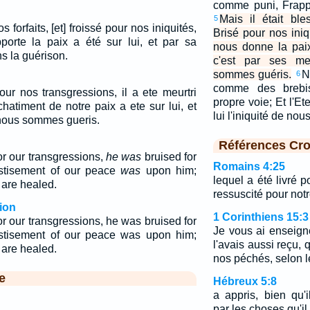
comme puni, Frapp
Mais il était bl
5
s forfaits, [et] froissé pour nos iniquités,
Brisé pour nos iniq
orte la paix a été sur lui, et par sa
nous donne la paix
s la guérison.
c'est par ses me
sommes guéris.
N
6
comme des brebis
our nos transgressions, il a ete meurtri
propre voie; Et l'Et
chatiment de notre paix a ete sur lui, et
lui l'iniquité de no
 nous sommes gueris.
Références Cro
r our transgressions,
he was
bruised for
Romains 4:25
hastisement of our peace
was
upon him;
lequel a été livré p
 are healed.
ressuscité pour notre
ion
1 Corinthiens 15:3
 our transgressions, he was bruised for
Je vous ai enseign
hastisement of our peace was upon him;
l'avais aussi reçu, 
 are healed.
nos péchés, selon l
e
Hébreux 5:8
a appris, bien qu'i
par les choses qu'il 