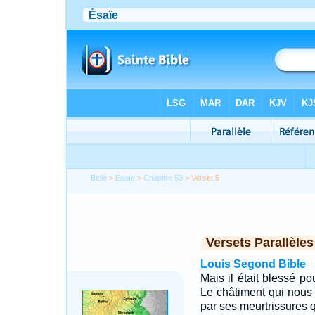
Bible
>
Ésaïe
>
Chapitre 53
> Verset 5
Versets Parallèles
Louis Segond Bible
Mais il était blessé po
Le châtiment qui nous d
par ses meurtrissures