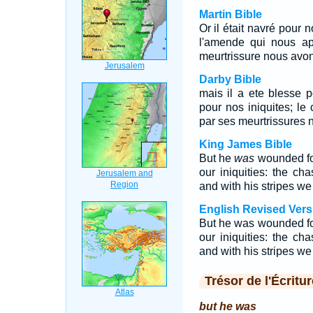
Martin Bible
Or il était navré pour no
l'amende qui nous app
meurtrissure nous avon
Darby Bible
mais il a ete blesse p
pour nos iniquites; le 
par ses meurtrissures
King James Bible
But he
was
wounded fo
our iniquities: the c
and with his stripes we
English Revised Vers
But he was wounded for
our iniquities: the c
and with his stripes we
Trésor de l'Écritur
but he was