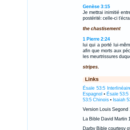
Genèse 3:15
Je mettrai inimitié entr
postérité: celle-ci t'écra
the chastisement
1 Pierre 2:24
lui qui a porté lui-mê
afin que morts aux péch
les meurtrissures duqu
stripes.
Links
Ésaïe 53:5 Interlinéair
Espagnol
•
Ésaïe 53:5
53:5 Chinois
•
Isaiah 5
Version Louis Segond
La Bible David Martin 
Darby Bible courtesy o