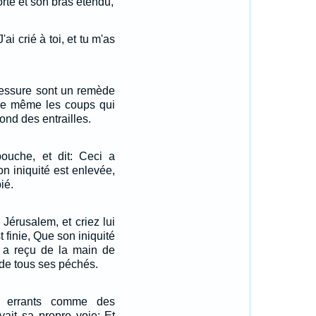
rte et son bras étendu,
ai crié à toi, et tu m'as
lessure sont un remède
De même les coups qui
ond des entrailles.
ouche, et dit: Ceci a
on iniquité est enlevée,
ié.
Jérusalem, et criez lui
 finie, Que son iniquité
e a reçu de la main de
 de tous ses péchés.
s errants comme des
vait sa propre voie; Et