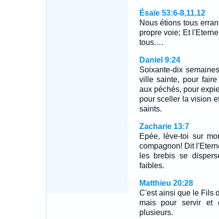
Ésaïe 53:6-8,11,12
Nous étions tous erra
propre voie; Et l'Eterne
tous.…
Daniel 9:24
Soixante-dix semaines 
ville sainte, pour fair
aux péchés, pour expier 
pour sceller la vision e
saints.
Zacharie 13:7
Epée, lève-toi sur m
compagnon! Dit l'Etern
les brebis se dispers
faibles.
Matthieu 20:28
C'est ainsi que le Fils
mais pour servir et
plusieurs.