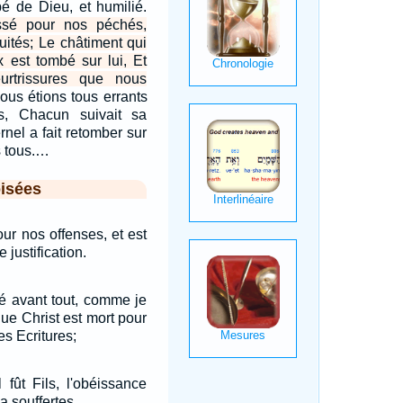
é de Dieu, et humilié.
essé pour nos péchés,
uités; Le châtiment qui
 est tombé sur lui, Et
urtrissures que nous
ous étions tous errants
, Chacun suivait sa
ernel a fait retomber sur
us tous.…
isées
our nos offenses, et est
 justification.
é avant tout, comme je
que Christ est mort pour
es Ecritures;
l fût Fils, l'obéissance
a souffertes,