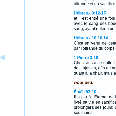
offrande et un sacrific
Hébreux 9:12-15
et il est entré une foi
avec le sang des bou
sang, ayant obtenu un
Hébreux 10:10,14
C'est en vertu de cet
par l'offrande du corps
1 Pierre 3:18
Christ aussi a souffert
des injustes, afin de 
quant à la chair, mais a
wounded.
Ésaïe 53:10
Il a plu à l'Eternel de 
livré sa vie en sacrific
prolongera ses jours; E
ses mains.