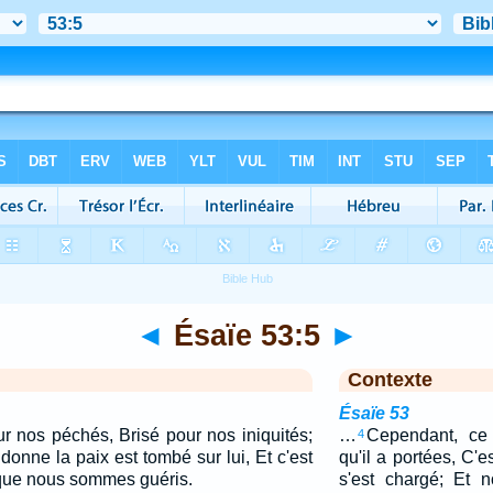
◄
Ésaïe 53:5
►
Contexte
Ésaïe 53
ur nos péchés, Brisé pour nos iniquités;
…
Cependant, ce 
4
onne la paix est tombé sur lui, Et c'est
qu'il a portées, C'e
 que nous sommes guéris.
s'est chargé; Et 