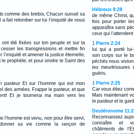
Hébreux 9:28
nts comme des brebis, Chacun suivait sa
de même Christ, qui
l a fait retomber sur lui l'iniquité de nous
fois pour porter l
apparaîtra sans pé
ceux qui l'attendent 
ont été fixées sur ton peuple et sur ta
1 Pierre 2:24
e cesser les transgressions et mettre fin
lui qui a porté l
l'iniquité et amener la justice éternelle,
son corps sur le b
t le prophète, et pour oindre le Saint des
péchés nous vivions 
les meurtrissures
guéris.
1 Pierre 2:25
on pasteur Et sur l'homme qui est mon
Car vous étiez com
el des armées. Frappe le pasteur, et que
Mais maintenant vo
ent! Et je tournerai ma main vers les
le pasteur et le ga
Deutéronome 11:2
Reconnaissez aujou
 de l'homme est venu, non pour être servi,
connaître et vo
 donner sa vie comme la rançon de
châtiments de l'E