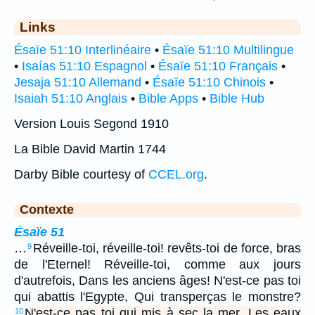
Links
Ésaïe 51:10 Interlinéaire
•
Ésaïe 51:10 Multilingue
•
Isaías 51:10 Espagnol
•
Ésaïe 51:10 Français
•
Jesaja 51:10 Allemand
•
Ésaïe 51:10 Chinois
•
Isaiah 51:10 Anglais
•
Bible Apps
•
Bible Hub
Version Louis Segond 1910
La Bible David Martin 1744
Darby Bible courtesy of
CCEL.org
.
Contexte
Ésaïe 51
…
Réveille-toi, réveille-toi! revêts-toi de force, bras
9
de l'Eternel! Réveille-toi, comme aux jours
d'autrefois, Dans les anciens âges! N'est-ce pas toi
qui abattis l'Egypte, Qui transperças le monstre?
N'est-ce pas toi qui mis à sec la mer, Les eaux
10