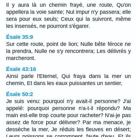
Il y aura là un chemin frayé, une route, Qu'on
appellera la voie sainte; Nul impur n'y passera; elle
sera pour eux seuls; Ceux qui la suivront, même
les insensés, ne pourront s'égarer.
Ésaïe 35:9
Sur cette route, point de lion; Nulle bête féroce ne
la prendra, Nulle ne s'y rencontrera; Les délivrés y
marcheront.
Ésaïe 43:16
Ainsi parle l'Eternel, Qui fraya dans la mer un
chemin, Et dans les eaux puissantes un sentier,
Ésaïe 50:2
Je suis venu: pourquoi n'y avait-il personne? J'ai
appelé: pourquoi personne n'a-t-il répondu? Ma
main est-elle trop courte pour racheter? N'ai-je pas
assez de force pour délivrer? Par ma menace, je
dessèche la mer, Je réduis les fleuves en désert;
Leurs poissons se corrompent, faute d'eau, Et ils