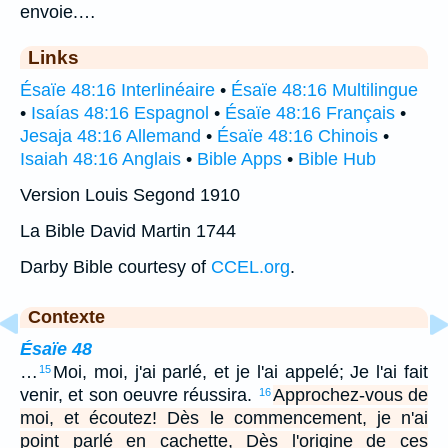
envoie.…
Links
Ésaïe 48:16 Interlinéaire
•
Ésaïe 48:16 Multilingue
•
Isaías 48:16 Espagnol
•
Ésaïe 48:16 Français
•
Jesaja 48:16 Allemand
•
Ésaïe 48:16 Chinois
•
Isaiah 48:16 Anglais
•
Bible Apps
•
Bible Hub
Version Louis Segond 1910
La Bible David Martin 1744
Darby Bible courtesy of
CCEL.org
.
Contexte
Ésaïe 48
…
Moi, moi, j'ai parlé, et je l'ai appelé; Je l'ai fait
15
venir, et son oeuvre réussira.
Approchez-vous de
16
moi, et écoutez! Dès le commencement, je n'ai
point parlé en cachette, Dès l'origine de ces