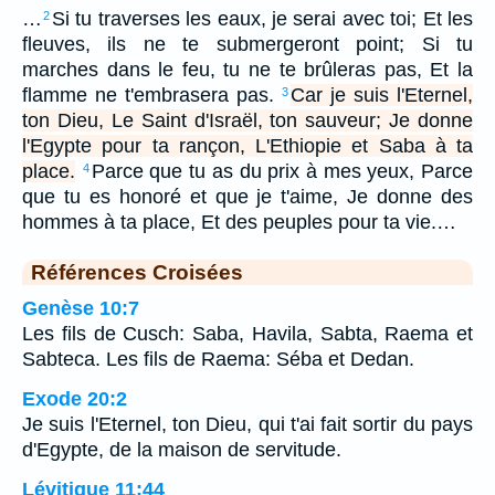
…
Si tu traverses les eaux, je serai avec toi; Et les
2
fleuves, ils ne te submergeront point; Si tu
marches dans le feu, tu ne te brûleras pas, Et la
flamme ne t'embrasera pas.
Car je suis l'Eternel,
3
ton Dieu, Le Saint d'Israël, ton sauveur; Je donne
l'Egypte pour ta rançon, L'Ethiopie et Saba à ta
place.
Parce que tu as du prix à mes yeux, Parce
4
que tu es honoré et que je t'aime, Je donne des
hommes à ta place, Et des peuples pour ta vie.…
Références Croisées
Genèse 10:7
Les fils de Cusch: Saba, Havila, Sabta, Raema et
Sabteca. Les fils de Raema: Séba et Dedan.
Exode 20:2
Je suis l'Eternel, ton Dieu, qui t'ai fait sortir du pays
d'Egypte, de la maison de servitude.
Lévitique 11:44