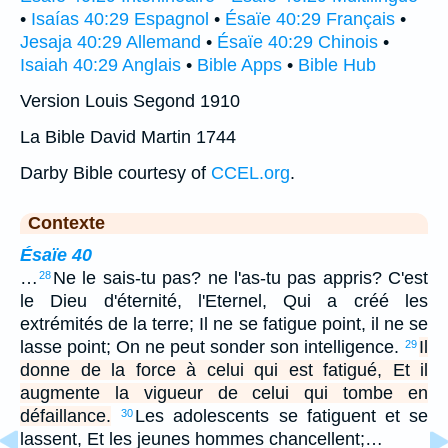
•
Isaías 40:29 Espagnol
•
Ésaïe 40:29 Français
•
Jesaja 40:29 Allemand
•
Ésaïe 40:29 Chinois
•
Isaiah 40:29 Anglais
•
Bible Apps
•
Bible Hub
Version Louis Segond 1910
La Bible David Martin 1744
Darby Bible courtesy of
CCEL.org
.
Contexte
Ésaïe 40
…
Ne le sais-tu pas? ne l'as-tu pas appris? C'est
28
le Dieu d'éternité, l'Eternel, Qui a créé les
extrémités de la terre; Il ne se fatigue point, il ne se
lasse point; On ne peut sonder son intelligence.
Il
29
donne de la force à celui qui est fatigué, Et il
augmente la vigueur de celui qui tombe en
défaillance.
Les adolescents se fatiguent et se
30
lassent, Et les jeunes hommes chancellent;…