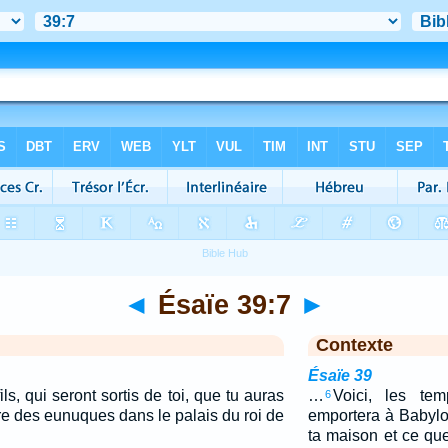
◄
Ésaïe 39:7
►
Contexte
Ésaïe 39
ils, qui seront sortis de toi, que tu auras
…
Voici, les tem
6
re des eunuques dans le palais du roi de
emportera à Babylo
ta maison et ce qu