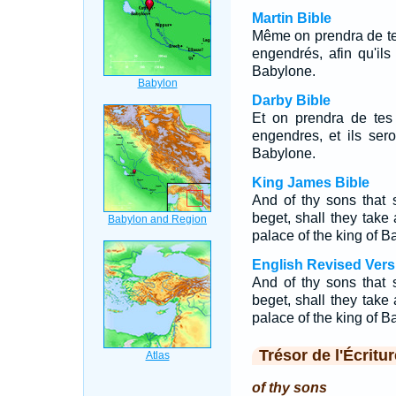
Martin Bible
Même on prendra de tes 
engendrés, afin qu'il
Babylone.
Darby Bible
Et on prendra de tes f
engendres, et ils ser
Babylone.
King James Bible
And of thy sons that 
beget, shall they take
palace of the king of B
English Revised Vers
And of thy sons that 
beget, shall they take
palace of the king of B
Trésor de l'Écritur
of thy sons