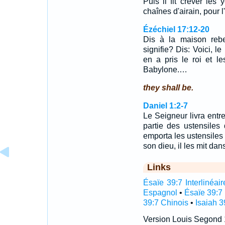
Puis il fit crever les 
chaînes d'airain, pour
Ézéchiel 17:12-20
Dis à la maison reb
signifie? Dis: Voici, l
en a pris le roi et l
Babylone.…
they shall be.
Daniel 1:2-7
Le Seigneur livra entr
partie des ustensile
emporta les ustensiles
son dieu, il les mit da
Links
Ésaïe 39:7 Interlinéair
Espagnol
•
Ésaïe 39:7
39:7 Chinois
•
Isaiah 3
Version Louis Segond