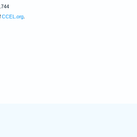
1744
f
CCEL.org
.