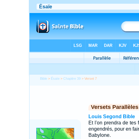
Bible
>
Ésaïe
>
Chapitre 39
> Verset 7
Versets Parallèles
Louis Segond Bible
Et l'on prendra de tes f
engendrés, pour en fai
Babylone.