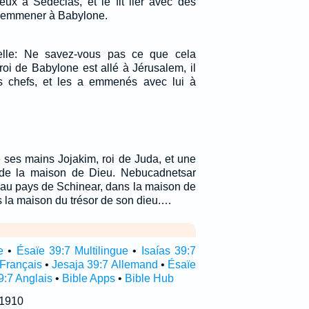
yeux à Sédécias, et le fit lier avec des
 l'emmener à Babylone.
elle: Ne savez-vous pas ce que cela
e roi de Babylone est allé à Jérusalem, il
es chefs, et les a emmenés avec lui à
e ses mains Jojakim, roi de Juda, et une
s de la maison de Dieu. Nebucadnetsar
 au pays de Schinear, dans la maison de
ns la maison du trésor de son dieu.…
e
•
Ésaïe 39:7 Multilingue
•
Isaías 39:7
 Français
•
Jesaja 39:7 Allemand
•
Ésaïe
9:7 Anglais
•
Bible Apps
•
Bible Hub
 1910