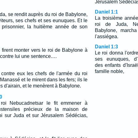
Jérusalem Sédécias,
Daniel 1:1
uda, se rendit auprès du roi de Babylone,
La troisième anné
iteurs, ses chefs et ses eunuques. Et le
roi de Juda, Ne
t prisonnier, la huitième année de son
Babylone, marcha 
l'assiégea.
Daniel 1:3
 le firent monter vers le roi de Babylone à
Le roi donna l'ord
 contre lui une sentence.…
ses eunuques, d'
des enfants d'Isra
famille noble,
ir contre eux les chefs de l'armée du roi
 Manassé et le mirent dans les fers; ils le
s d'airain, et le menèrent à Babylone.
0
 roi Nebucadnetsar le fit emmener à
stensiles précieux de la maison de
t roi sur Juda et sur Jérusalem Sédécias,