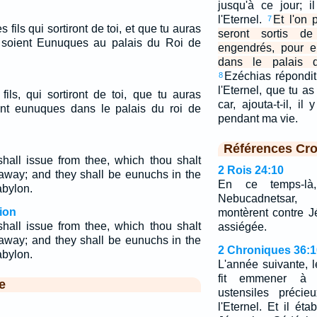
jusqu'à ce jour; il
l'Eternel.
Et l'on 
7
fils qui sortiront de toi, et que tu auras
seront sortis d
s soient Eunuques au palais du Roi de
engendrés, pour e
dans le palais 
Ezéchias répondit
8
l'Eternel, que tu a
ils, qui sortiront de toi, que tu auras
car, ajouta-t-il, il
ont eunuques dans le palais du roi de
pendant ma vie.
Références Cro
shall issue from thee, which thou shalt
2 Rois 24:10
 away; and they shall be eunuchs in the
En ce temps-là,
abylon.
Nebucadnetsar,
ion
montèrent contre Jé
shall issue from thee, which thou shalt
assiégée.
 away; and they shall be eunuchs in the
2 Chroniques 36:1
abylon.
L'année suivante, 
fit emmener à 
e
ustensiles préci
l'Eternel. Et il éta