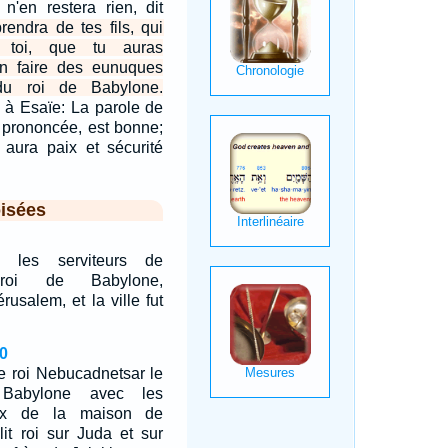
 n'en restera rien, dit
prendra de tes fils, qui
e toi, que tu auras
n faire des eunuques
du roi de Babylone.
 à Esaïe: La parole de
s prononcée, est bonne;
 y aura paix et sécurité
isées
 les serviteurs de
 roi de Babylone,
rusalem, et la ville fut
0
le roi Nebucadnetsar le
Babylone avec les
eux de la maison de
blit roi sur Juda et sur