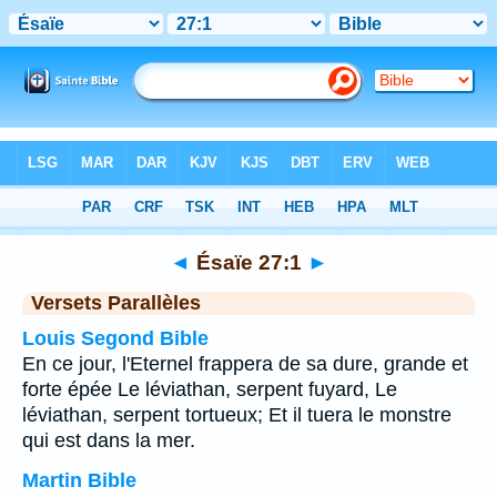
Bible
>
Ésaïe
>
Chapitre 27
> Verset 1
◄
Ésaïe 27:1
►
Versets Parallèles
Louis Segond Bible
En ce jour, l'Eternel frappera de sa dure, grande et
forte épée Le léviathan, serpent fuyard, Le
léviathan, serpent tortueux; Et il tuera le monstre
qui est dans la mer.
Martin Bible