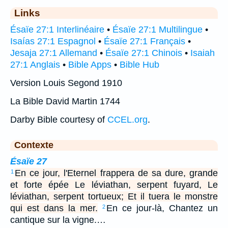
Links
Ésaïe 27:1 Interlinéaire
•
Ésaïe 27:1 Multilingue
•
Isaías 27:1 Espagnol
•
Ésaïe 27:1 Français
•
Jesaja 27:1 Allemand
•
Ésaïe 27:1 Chinois
•
Isaiah
27:1 Anglais
•
Bible Apps
•
Bible Hub
Version Louis Segond 1910
La Bible David Martin 1744
Darby Bible courtesy of
CCEL.org
.
Contexte
Ésaïe 27
En ce jour, l'Eternel frappera de sa dure, grande
1
et forte épée Le léviathan, serpent fuyard, Le
léviathan, serpent tortueux; Et il tuera le monstre
qui est dans la mer.
En ce jour-là, Chantez un
2
cantique sur la vigne.…