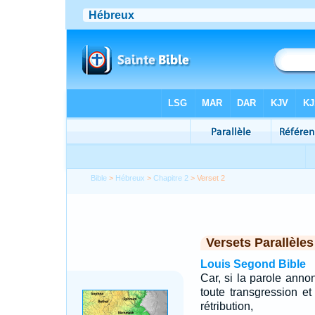
Bible
>
Hébreux
>
Chapitre 2
> Verset 2
Versets Parallèles
Louis Segond Bible
Car, si la parole anno
toute transgression e
rétribution,