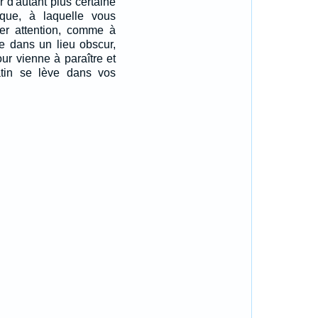
 d'autant plus certaine
ique, à laquelle vous
ter attention, comme à
le dans un lieu obscur,
our vienne à paraître et
atin se lève dans vos