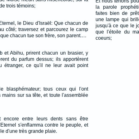
Et nous tenons pour
e trois témoins;
la parole prophét
faites bien de prê
une lampe qui bril
 l'Eternel, le Dieu d'Israël: Que chacun de
jusqu'à ce que le j
u côté; traversez et parcourez le camp
que l'étoile du m
et que chacun tue son frère, son parent.…
coeurs;
b et Abihu, prirent chacun un brasier, y
èrent du parfum dessus; ils apportèrent
u étranger, ce qu'il ne leur avait point
le blasphémateur; tous ceux qui l'ont
 mains sur sa tête, et toute l'assemblée
 encore entre leurs dents sans être
'Eternel s'enflamma contre le peuple, et
le d'une très grande plaie.