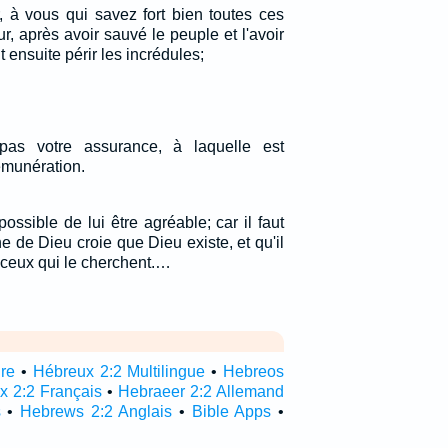
, à vous qui savez fort bien toutes ces
, après avoir sauvé le peuple et l'avoir
it ensuite périr les incrédules;
as votre assurance, à laquelle est
émunération.
possible de lui être agréable; car il faut
e de Dieu croie que Dieu existe, et qu'il
 ceux qui le cherchent.…
ire
•
Hébreux 2:2 Multilingue
•
Hebreos
x 2:2 Français
•
Hebraeer 2:2 Allemand
s
•
Hebrews 2:2 Anglais
•
Bible Apps
•