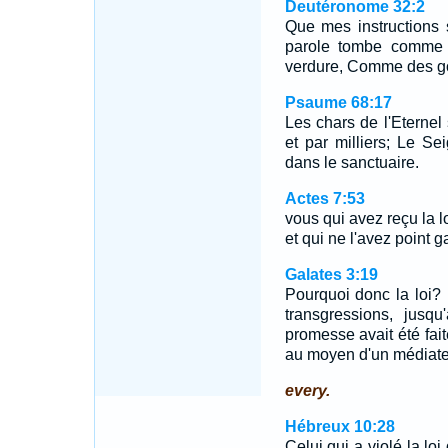
Deutéronome 32:2
Que mes instructions
parole tombe comme 
verdure, Comme des gou
Psaume 68:17
Les chars de l'Eternel 
et par milliers; Le Se
dans le sanctuaire.
Actes 7:53
vous qui avez reçu la
et qui ne l'avez point ga
Galates 3:19
Pourquoi donc la loi?
transgressions, jusq
promesse avait été fai
au moyen d'un médiate
every.
Hébreux 10:28
Celui qui a violé la lo