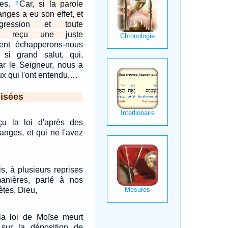
les.
Car, si la parole
2
nges a eu son effet, et
gression et toute
 a reçu une juste
nt échapperons-nous
si grand salut, qui,
ar le Seigneur, nous a
ux qui l'ont entendu,…
isées
u la loi d'après des
nges, et qui ne l'avez
is, à plusieurs reprises
anières, parlé à nos
ètes, Dieu,
 la loi de Moïse meurt
 sur la déposition de