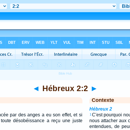
◄
Hébreux 2:2
►
Contexte
Hébreux 2
ncée par des anges a eu son effet, et si
C'est pourquoi no
1
t toute désobéissance a reçu une juste
nous attacher aux
entendues, de peu