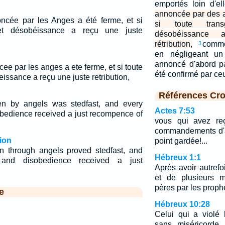
emportés loin d'el
annoncée par des a
oncée par les Anges a été ferme, et si
si toute trans
 et désobéissance a reçu une juste
désobéissance
rétribution,
comme
3
en négligeant un 
annoncé d'abord p
cee par les anges a ete ferme, et si toute
été confirmé par ce
issance a reçu une juste retribution,
Références Cro
en by angels was stedfast, and every
Actes 7:53
obedience received a just recompence of
vous qui avez reç
commandements d'a
ion
point gardée!...
n through angels proved stedfast, and
Hébreux 1:1
 and disobedience received a just
Après avoir autrefo
et de plusieurs m
pères par les proph
e
Hébreux 10:28
Celui qui a violé
sans miséricorde,