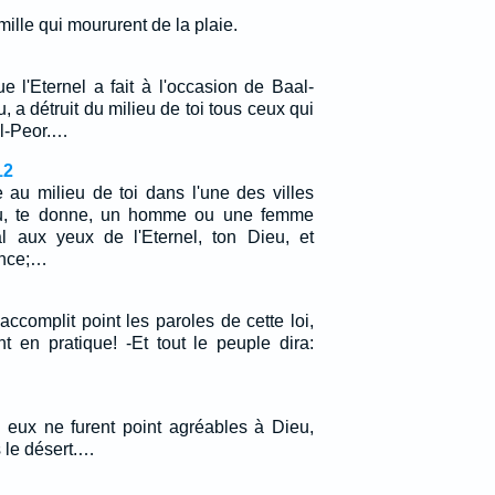
 mille qui moururent de la plaie.
 l'Eternel a fait à l'occasion de Baal-
u, a détruit du milieu de toi tous ceux qui
al-Peor.…
12
e au milieu de toi dans l'une des villes
ieu, te donne, un homme ou une femme
l aux yeux de l'Eternel, ton Dieu, et
ance;…
'accomplit point les paroles de cette loi,
t en pratique! -Et tout le peuple dira:
e eux ne furent point agréables à Dieu,
s le désert.…