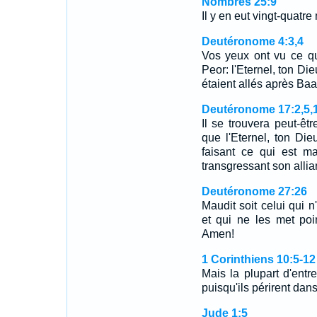
Nombres 25:9
Il y en eut vingt-quatre
Deutéronome 4:3,4
Vos yeux ont vu ce que
Peor: l'Eternel, ton Die
étaient allés après Ba
Deutéronome 17:2,5,
Il se trouvera peut-êtr
que l'Eternel, ton D
faisant ce qui est ma
transgressant son alli
Deutéronome 27:26
Maudit soit celui qui n
et qui ne les met poin
Amen!
1 Corinthiens 10:5-12
Mais la plupart d'entr
puisqu'ils périrent dan
Jude 1:5