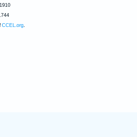
 1910
1744
f
CCEL.org
.