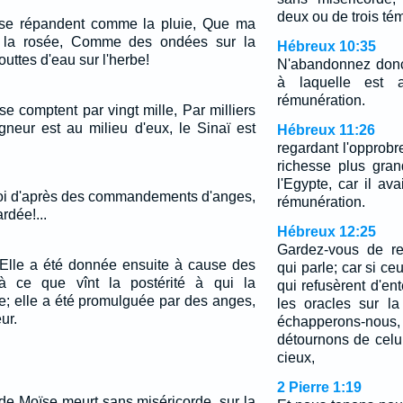
deux ou de trois té
 se répandent comme la pluie, Que ma
la rosée, Comme des ondées sur la
Hébreux 10:35
ttes d'eau sur l'herbe!
N'abandonnez donc
à laquelle est 
rémunération.
se comptent par vingt mille, Par milliers
igneur est au milieu d'eux, le Sinaï est
Hébreux 11:26
regardant l'opprob
richesse plus gra
l'Egypte, car il ava
 loi d'après des commandements d'anges,
rémunération.
rdée!...
Hébreux 12:25
Gardez-vous de re
 Elle a été donnée ensuite à cause des
qui parle; car si c
u'à ce que vînt la postérité à qui la
qui refusèrent d'ent
te; elle a été promulguée par des anges,
les oracles sur l
ur.
échapperons-n
détournons de celu
cieux,
2 Pierre 1:19
i de Moïse meurt sans miséricorde, sur la