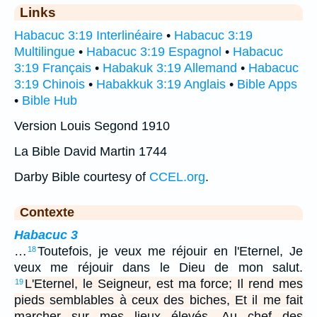
Links
Habacuc 3:19 Interlinéaire
•
Habacuc 3:19
Multilingue
•
Habacuc 3:19 Espagnol
•
Habacuc
3:19 Français
•
Habakuk 3:19 Allemand
•
Habacuc
3:19 Chinois
•
Habakkuk 3:19 Anglais
•
Bible Apps
•
Bible Hub
Version Louis Segond 1910
La Bible David Martin 1744
Darby Bible courtesy of
CCEL.org
.
Contexte
Habacuc 3
…
Toutefois, je veux me réjouir en l'Eternel, Je
18
veux me réjouir dans le Dieu de mon salut.
L'Eternel, le Seigneur, est ma force; Il rend mes
19
pieds semblables à ceux des biches, Et il me fait
marcher sur mes lieux élevés. Au chef des