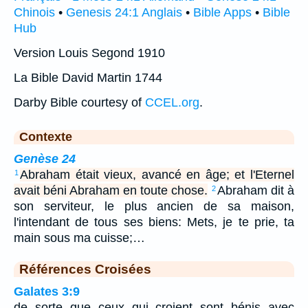
Chinois
•
Genesis 24:1 Anglais
•
Bible Apps
•
Bible
Hub
Version Louis Segond 1910
La Bible David Martin 1744
Darby Bible courtesy of
CCEL.org
.
Contexte
Genèse 24
Abraham était vieux, avancé en âge; et l'Eternel
1
avait béni Abraham en toute chose.
Abraham dit à
2
son serviteur, le plus ancien de sa maison,
l'intendant de tous ses biens: Mets, je te prie, ta
main sous ma cuisse;…
Références Croisées
Galates 3:9
de sorte que ceux qui croient sont bénis avec