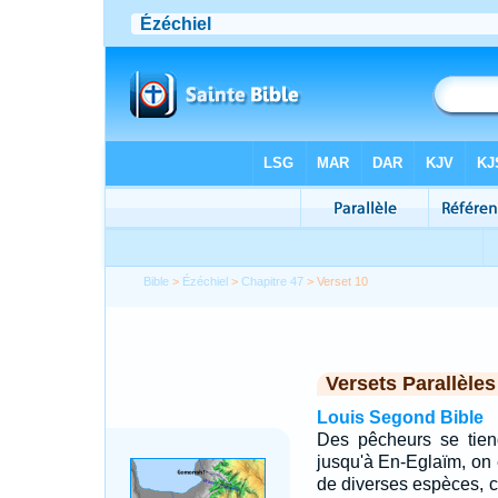
Bible
>
Ézéchiel
>
Chapitre 47
> Verset 10
Versets Parallèles
Louis Segond Bible
Des pêcheurs se tien
jusqu'à En-Eglaïm, on é
de diverses espèces, 