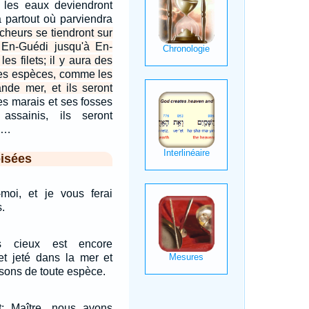
, les eaux deviendront
ra partout où parviendra
heurs se tiendront sur
 En-Guédi jusqu'à En-
es filets; il y aura des
ses espèces, comme les
nde mer, et ils seront
s marais et ses fosses
assainis, ils seront
.…
isées
z-moi, et je vous ferai
.
 cieux est encore
et jeté dans la mer et
sons de toute espèce.
t: Maître, nous avons