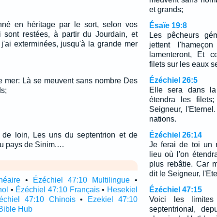
et grands;
né en héritage par le sort, selon vos
Ésaïe 19:8
i sont restées, à partir du Jourdain, et
Les pêcheurs gém
 j'ai exterminées, jusqu'à la grande mer
jettent l'hameço
lamenteront, Et c
filets sur les eaux 
Ézéchiel 26:5
ste mer: Là se meuvent sans nombre Des
Elle sera dans la
s;
étendra les filets;
Seigneur, l'Eternel
nations.
t de loin, Les uns du septentrion et de
Ézéchiel 26:14
 du pays de Sinim.…
Je ferai de toi un
lieu où l'on étendra
plus rebâtie. Car mo
dit le Seigneur, l'Et
néaire
•
Ézéchiel 47:10 Multilingue
•
nol
•
Ézéchiel 47:10 Français
•
Hesekiel
Ézéchiel 47:15
échiel 47:10 Chinois
•
Ezekiel 47:10
Voici les limit
Bible Hub
septentrional, de