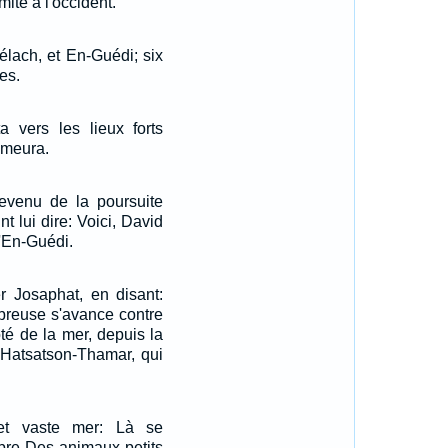
mite à l'occident.
lach, et En-Guédi; six
ges.
 vers les lieux forts
emeura.
revenu de la poursuite
nt lui dire: Voici, David
d'En-Guédi.
r Josaphat, en disant:
breuse s'avance contre
ôté de la mer, depuis la
à Hatsatson-Thamar, qui
et vaste mer: Là se
re Des animaux petits