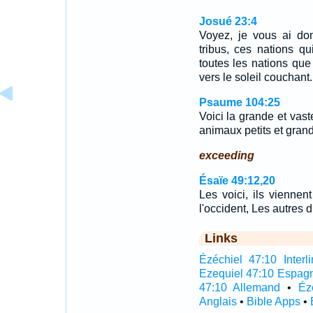
Josué 23:4
Voyez, je vous ai don
tribus, ces nations qu
toutes les nations que
vers le soleil couchant.
Psaume 104:25
Voici la grande et va
animaux petits et grand
exceeding
Ésaïe 49:12,20
Les voici, ils viennen
l'occident, Les autres
Links
Ézéchiel 47:10 Interli
Ezequiel 47:10 Espag
47:10 Allemand
•
Éz
Anglais
•
Bible Apps
•