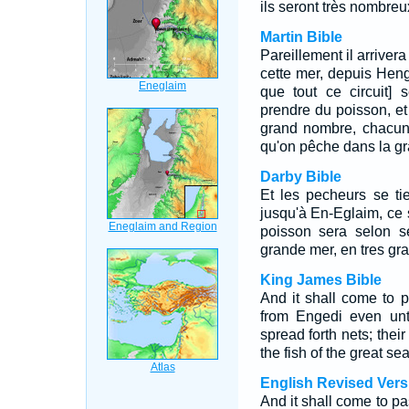
ils seront très nombreu
Martin Bible
Pareillement il arriver
cette mer, depuis Hen
que tout ce circuit] 
prendre du poisson, et
grand nombre, chacun
qu'on pêche dans la g
Darby Bible
Et les pecheurs se ti
jusqu'à En-Eglaim, ce s
poisson sera selon 
grande mer, en tres gr
King James Bible
And it shall come to 
from Engedi even un
spread forth nets; their
the fish of the great s
English Revised Vers
And it shall come to pas