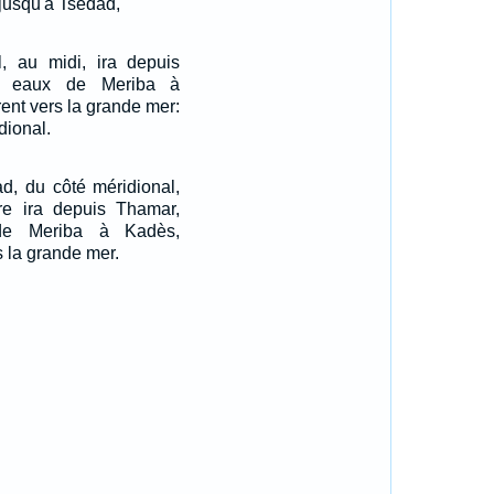
jusqu'à Tsedad,
l, au midi, ira depuis
x eaux de Meriba à
rent vers la grande mer:
dional.
ad, du côté méridional,
ère ira depuis Thamar,
de Meriba à Kadès,
s la grande mer.