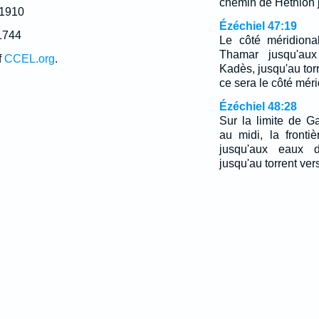
chemin de Hethlon 
 1910
Ézéchiel 47:19
1744
Le côté méridiona
Thamar jusqu'au
f
CCEL.org
.
Kadès, jusqu'au tor
ce sera le côté méri
Ézéchiel 48:28
Sur la limite de G
au midi, la fronti
jusqu'aux eaux 
jusqu'au torrent ver