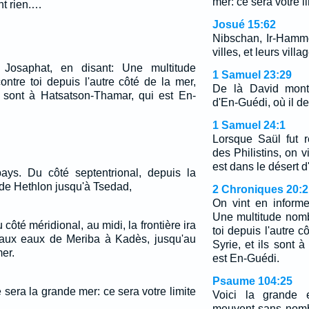
mer: ce sera votre li
ent rien.…
Josué 15:62
Nibschan, Ir-Hammé
villes, et leurs villa
 Josaphat, en disant: Une multitude
1 Samuel 23:29
ntre toi depuis l'autre côté de la mer,
De là David monta
ls sont à Hatsatson-Thamar, qui est En-
d'En-Guédi, où il d
1 Samuel 24:1
Lorsque Saül fut 
des Philistins, on vi
est dans le désert 
pays. Du côté septentrional, depuis la
de Hethlon jusqu'à Tsedad,
2 Chroniques 20:2
On vint en informe
Une multitude nom
 côté méridional, au midi, la frontière ira
toi depuis l'autre c
'aux eaux de Meriba à Kadès, jusqu'au
Syrie, et ils sont 
mer.
est En-Guédi.
Psaume 104:25
e sera la grande mer: ce sera votre limite
Voici la grande 
meuvent sans nomb