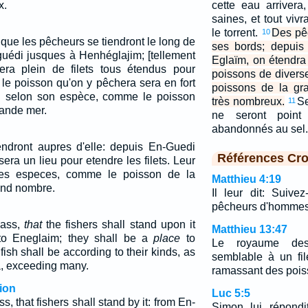
x.
cette eau arrivera
saines, et tout viv
le torrent.
Des pêc
10
a que les pêcheurs se tiendront le long de
ses bords; depuis
guédi jusques à Henhéglajim; [tellement
Eglaïm, on étendra l
sera plein de filets tous étendus pour
poissons de diver
 le poisson qu'on y pêchera sera en fort
poissons de la gra
 selon son espèce, comme le poisson
très nombreux.
Se
11
rande mer.
ne seront point 
abandonnés au sel
endront aupres d'elle: depuis En-Guedi
Références Cro
era un lieu pour etendre les filets. Leur
ses especes, comme le poisson de la
Matthieu 4:19
and nombre.
Il leur dit: Suive
pêcheurs d'hommes
pass,
that
the fishers shall stand upon it
Matthieu 13:47
to Eneglaim; they shall be a
place
to
Le royaume des
 fish shall be according to their kinds, as
semblable à un fil
ea, exceeding many.
ramassant des pois
ion
Luc 5:5
s, that fishers shall stand by it: from En-
Simon lui répondi