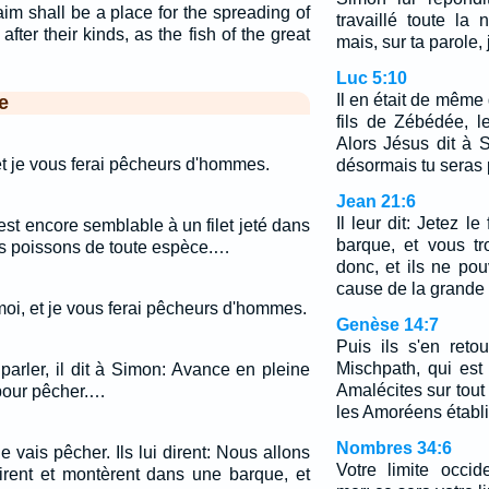
im shall be a place for the spreading of
travaillé toute la 
 after their kinds, as the fish of the great
mais, sur ta parole, je
Luc 5:10
Il en était de même
e
fils de Zébédée, 
Alors Jésus dit à 
, et je vous ferai pêcheurs d'hommes.
désormais tu seras
Jean 21:6
Il leur dit: Jetez le
st encore semblable à un filet jeté dans
barque, et vous tro
es poissons de toute espèce.…
donc, et ils ne pouv
cause de la grande 
moi, et je vous ferai pêcheurs d'hommes.
Genèse 14:7
Puis ils s'en reto
Mischpath, qui est 
parler, il dit à Simon: Avance en pleine
Amalécites sur tout l
s pour pêcher.…
les Amoréens établ
Nombres 34:6
e vais pêcher. Ils lui dirent: Nous allons
Votre limite occi
rtirent et montèrent dans une barque, et