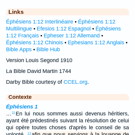
Links
Éphésiens 1:12 Interlinéaire
•
Éphésiens 1:12
Multilingue
•
Efesios 1:12 Espagnol
•
Éphésiens
1:12 Français
•
Epheser 1:12 Allemand
•
Éphésiens 1:12 Chinois
•
Ephesians 1:12 Anglais
•
Bible Apps
•
Bible Hub
Version Louis Segond 1910
La Bible David Martin 1744
Darby Bible courtesy of
CCEL.org
.
Contexte
Éphésiens 1
…
En lui nous sommes aussi devenus héritiers,
11
ayant été prédestinés suivant la résolution de celui
qui opère toutes choses d'après le conseil de sa
volonté,
afin que nous servions à la louange de
12