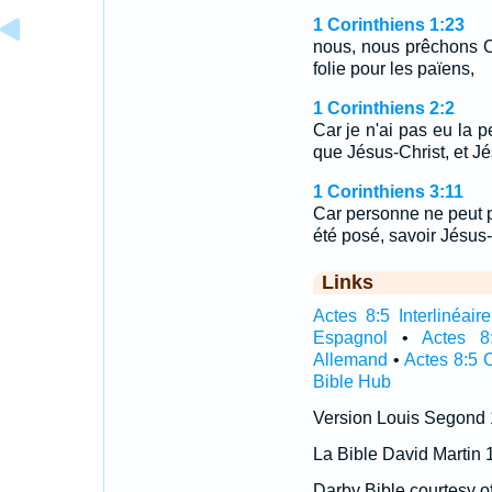
1 Corinthiens 1:23
nous, nous prêchons Chr
folie pour les païens,
1 Corinthiens 2:2
Car je n'ai pas eu la 
que Jésus-Christ, et Jé
1 Corinthiens 3:11
Car personne ne peut p
été posé, savoir Jésus-
Links
Actes 8:5 Interlinéaire
Espagnol
•
Actes 8
Allemand
•
Actes 8:5 
Bible Hub
Version Louis Segond
La Bible David Martin 
Darby Bible courtesy o