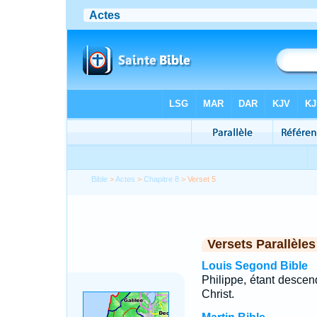
Bible
>
Actes
>
Chapitre 8
> Verset 5
Versets Parallèles
Louis Segond Bible
Philippe, étant descen
Christ.