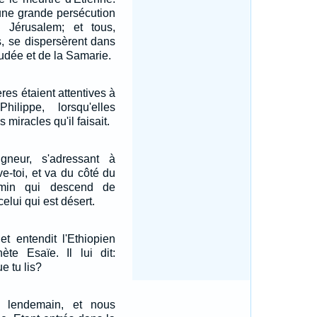
, une grande persécution
e Jérusalem; et tous,
s, se dispersèrent dans
Judée et de la Samarie.
ères étaient attentives à
ilippe, lorsqu'elles
s miracles qu'il faisait.
neur, s'adressant à
ève-toi, et va du côté du
emin qui descend de
elui qui est désert.
et entendit l'Ethiopien
hète Esaïe. Il lui dit:
 tu lis?
 lendemain, et nous