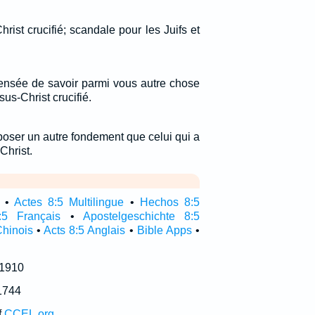
ist crucifié; scandale pour les Juifs et
pensée de savoir parmi vous autre chose
sus-Christ crucifié.
oser un autre fondement que celui qui a
Christ.
•
Actes 8:5 Multilingue
•
Hechos 8:5
:5 Français
•
Apostelgeschichte 8:5
Chinois
•
Acts 8:5 Anglais
•
Bible Apps
•
 1910
1744
f
CCEL.org
.