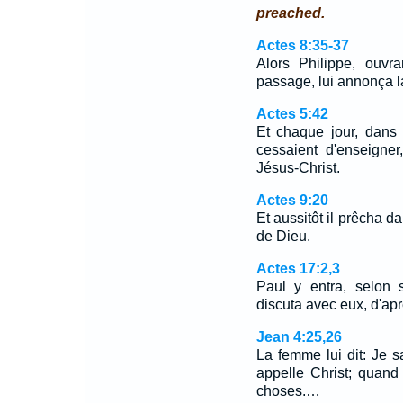
preached.
Actes 8:35-37
Alors Philippe, ouv
passage, lui annonça 
Actes 5:42
Et chaque jour, dans 
cessaient d'enseigne
Jésus-Christ.
Actes 9:20
Et aussitôt il prêcha d
de Dieu.
Actes 17:2,3
Paul y entra, selon 
discuta avec eux, d'apr
Jean 4:25,26
La femme lui dit: Je s
appelle Christ; quand
choses.…