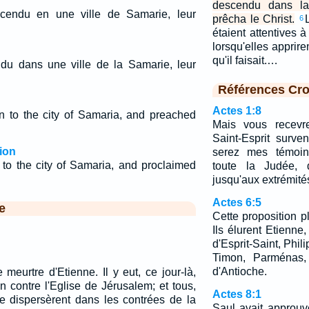
descendu dans la
scendu en une ville de Samarie, leur
prêcha le Christ.
6
étaient attentives à
lorsqu'elles apprire
qu'il faisait.…
ndu dans une ville de la Samarie, leur
Références Cro
Actes 1:8
 to the city of Samaria, and preached
Mais vous recevr
Saint-Esprit surve
ion
serez mes témoin
to the city of Samaria, and proclaimed
toute la Judée, 
jusqu'aux extrémités
Actes 6:5
e
Cette proposition p
Ils élurent Etienne
d'Esprit-Saint, Phil
Timon, Parménas, 
d'Antioche.
meurtre d'Etienne. Il y eut, ce jour-là,
 contre l'Eglise de Jérusalem; et tous,
Actes 8:1
se dispersèrent dans les contrées de la
Saul avait approuv