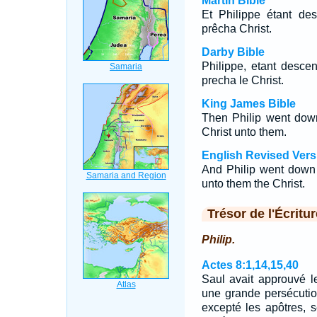
Martin Bible
Et Philippe étant de
prêcha Christ.
Darby Bible
Philippe, etant desce
precha le Christ.
King James Bible
Then Philip went down
Christ unto them.
English Revised Vers
And Philip went down 
unto them the Christ.
Trésor de l'Écritur
Philip.
Actes 8:1,14,15,40
Saul avait approuvé le 
une grande persécution
excepté les apôtres, 