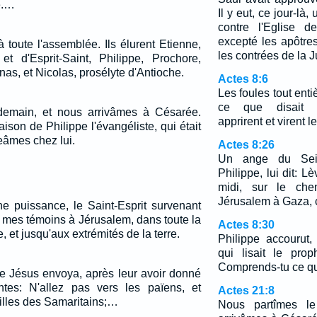
e.…
Il y eut, ce jour-là
contre l'Eglise d
excepté les apôtre
à toute l'assemblée. Ils élurent Etienne,
les contrées de la 
t d'Esprit-Saint, Philippe, Prochore,
as, et Nicolas, prosélyte d'Antioche.
Actes 8:6
Les foules tout enti
ce que disait Ph
demain, et nous arrivâmes à Césarée.
apprirent et virent le
ison de Philippe l'évangéliste, qui était
eâmes chez lui.
Actes 8:26
Un ange du Seig
Philippe, lui dit: L
midi, sur le ch
Jérusalem à Gaza, c
e puissance, le Saint-Esprit survenant
z mes témoins à Jérusalem, dans toute la
Actes 8:30
 et jusqu'aux extrémités de la terre.
Philippe accourut, 
qui lisait le prop
Comprends-tu ce que
ue Jésus envoya, après leur avoir donné
antes: N'allez pas vers les païens, et
Actes 21:8
villes des Samaritains;…
Nous partîmes le