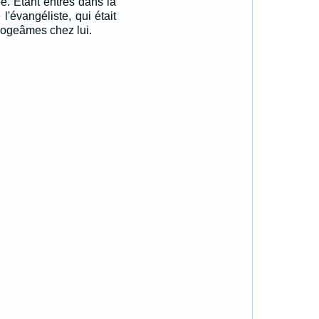
e. Etant entrés dans la
l'évangéliste, qui était
 logeâmes chez lui.