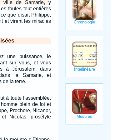
 ville de Samarie, y
Les foules tout entières
 ce que disait Philippe,
nt et virent les miracles
isées
ez une puissance, le
nant sur vous, et vous
s à Jérusalem, dans
dans la Samarie, et
 de la terre.
lut à toute l'assemblée.
, homme plein de foi et
ippe, Prochore, Nicanor,
et Nicolas, prosélyte
é le meurtre d'Etienne.