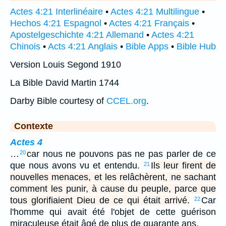
Actes 4:21 Interlinéaire
•
Actes 4:21 Multilingue
•
Hechos 4:21 Espagnol
•
Actes 4:21 Français
•
Apostelgeschichte 4:21 Allemand
•
Actes 4:21
Chinois
•
Acts 4:21 Anglais
•
Bible Apps
•
Bible Hub
Version Louis Segond 1910
La Bible David Martin 1744
Darby Bible courtesy of
CCEL.org
.
Contexte
Actes 4
…
car nous ne pouvons pas ne pas parler de ce
20
que nous avons vu et entendu.
Ils leur firent de
21
nouvelles menaces, et les relâchèrent, ne sachant
comment les punir, à cause du peuple, parce que
tous glorifiaient Dieu de ce qui était arrivé.
Car
22
l'homme qui avait été l'objet de cette guérison
miraculeuse était âgé de plus de quarante ans.