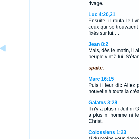
rivage.
Luc 4:20,21
Ensuite, il roula le liv
ceux qui se trouvaien
fixés sur lui.…
Jean 8:2
Mais, dès le matin, il 
peuple vint à lui. S'étan
spake.
Marc 16:15
Puis il leur dit: Alle
nouvelle à toute la créa
Galates 3:28
Il n'y a plus ni Juif ni G
a plus ni homme ni f
Christ.
Colossiens 1:23
si du moins vous demeu