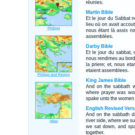
réunies.
Martin Bible
Et le jour du Sabbat no
lieu où on avait accout
nous étant là assis n
assemblées.
Darby Bible
Et le jour du sabbat,
nous rendimes au bord d
la priere; et, nous et
etaient assemblees.
King James Bible
And on the sabbath we
where prayer was wo
spake unto the women 
English Revised Vers
And on the sabbath da
river side, where we s
we sat down, and sp
together.