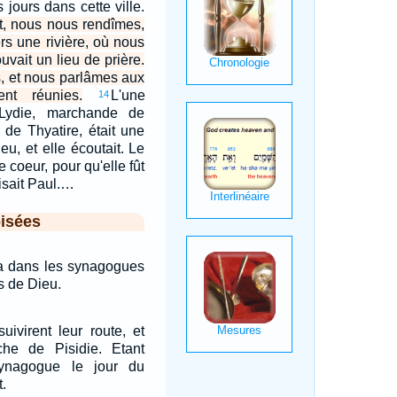
jours dans cette ville.
t, nous nous rendîmes,
ers une rivière, où nous
uvait un lieu de prière.
, et nous parlâmes aux
nt réunies.
L'une
14
Lydie, marchande de
e de Thyatire, était une
u, et elle écoutait. Le
e coeur, pour qu'elle fût
isait Paul.…
isées
cha dans les synagogues
s de Dieu.
uivirent leur route, et
oche de Pisidie. Etant
ynagogue le jour du
t.