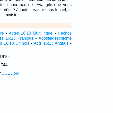
de l'espérance de l'Evangile que vous
 prêché à toute créature sous le ciel, et
ait ministre.
ire
•
Actes 16:13 Multilingue
•
Hechos
es 16:13 Français
•
Apostelgeschichte
s 16:13 Chinois
•
Acts 16:13 Anglais
•
 1910
1744
f
CCEL.org
.