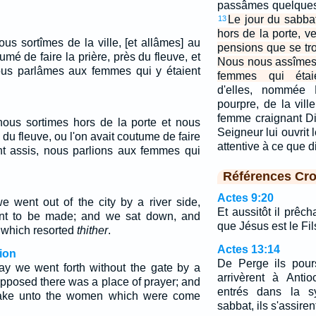
passâmes quelques 
Le jour du sabba
13
hors de la porte, v
us sortîmes de la ville, [et allâmes] au
pensions que se tro
umé de faire la prière, près du fleuve, et
Nous nous assîmes
ous parlâmes aux femmes qui y étaient
femmes qui étaie
d'elles, nommée 
pourpre, de la vill
femme craignant Die
 nous sortimes hors de la porte et nous
Seigneur lui ouvrit l
u fleuve, ou l'on avait coutume de faire
attentive à ce que d
ant assis, nous parlions aux femmes qui
Références Cro
Actes 9:20
 went out of the city by a river side,
Et aussitôt il prê
nt to be made; and we sat down, and
que Jésus est le Fil
which resorted
thither
.
Actes 13:14
ion
De Perge ils pours
y we went forth without the gate by a
arrivèrent à Anti
upposed there was a place of prayer; and
entrés dans la s
ake unto the women which were come
sabbat, ils s'assiren