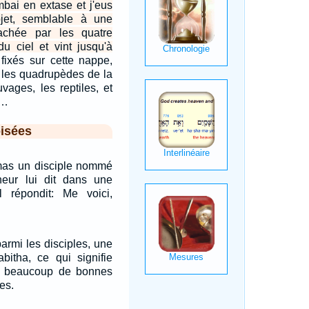
ombai en extase et j'eus
jet, semblable à une
achée par les quatre
du ciel et vint jusqu'à
fixés sur cette nappe,
is les quadrupèdes de la
uvages, les reptiles, et
.…
isées
amas un disciple nommé
eur lui dit dans une
Il répondit: Me voici,
parmi les disciples, une
tha, ce qui signifie
ait beaucoup de bonnes
es.