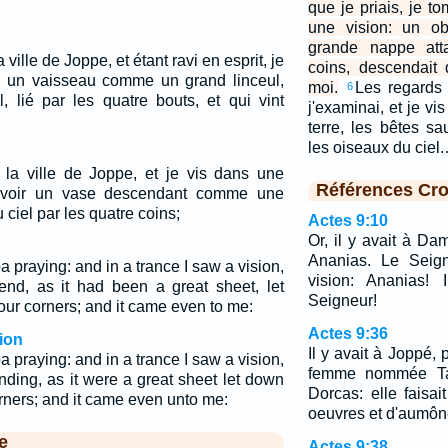
que je priais, je t
une vision: un ob
grande nappe att
 ville de Joppe, et étant ravi en esprit, je
coins, descendait 
ir] un vaisseau comme un grand linceul,
moi.
Les regards 
6
, lié par les quatre bouts, et qui vint
j'examinai, et je v
terre, les bêtes sa
les oiseaux du ciel
s la ville de Joppe, et je vis dans une
Références Cro
savoir un vase descendant comme une
 ciel par les quatre coins;
Actes 9:10
Or, il y avait à D
Ananias. Le Seign
pa praying: and in a trance I saw a vision,
vision: Ananias! 
end, as it had been a great sheet, let
Seigneur!
ur corners; and it came even to me:
Actes 9:36
ion
Il y avait à Joppé, 
pa praying: and in a trance I saw a vision,
femme nommée Tabi
nding, as it were a great sheet let down
Dorcas: elle fais
rners; and it came even unto me:
oeuvres et d'aumôn
e
Actes 9:38