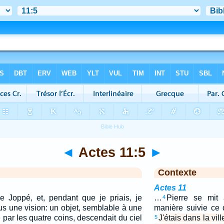
◄
Actes 11:5
►
Contexte
Actes 11
de Joppé, et, pendant que je priais, je
…
Pierre se mit 
4
us une vision: un objet, semblable à une
manière suivie ce qu
par les quatre coins, descendait du ciel
J'étais dans la vil
5