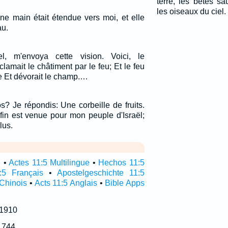
terre, les bêtes sa
les oiseaux du ciel.
une main était étendue vers moi, et elle
au.
el, m'envoya cette vision. Voici, le
clamait le châtiment par le feu; Et le feu
e Et dévorait le champ.…
os? Je répondis: Une corbeille de fruits.
 fin est venue pour mon peuple d'Israël;
lus.
e
•
Actes 11:5 Multilingue
•
Hechos 11:5
:5 Français
•
Apostelgeschichte 11:5
 Chinois
•
Acts 11:5 Anglais
•
Bible Apps
 1910
1744