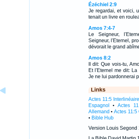
Ézéchiel 2:9
Je regardai, et voici, 
tenait un livre en roule
Amos 7:4-7
Le Seigneur, l'Etern
Seigneur, l'Eternel, pro
dévorait le grand abîm
Amos 8:2
Il dit: Que vois-tu, Am
Et l'Eternel me dit: La
Je ne lui pardonnerai p
Links
Actes 11:5 Interlinéair
Espagnol
•
Actes 11
Allemand
•
Actes 11:5
•
Bible Hub
Version Louis Segond
La Bible David Martin 