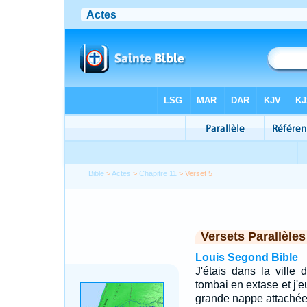
Bible
>
Actes
>
Chapitre 11
> Verset 5
Versets Parallèles
Louis Segond Bible
J'étais dans la ville 
tombai en extase et j'e
grande nappe attachée 