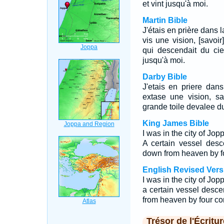
et vint jusqu'à moi.
Martin Bible
J'étais en prière dans la
vis une vision, [savo
qui descendait du ciel
jusqu'à moi.
Darby Bible
J'etais en priere dan
extase une vision, 
grande toile devalee du
King James Bible
I was in the city of Jop
A certain vessel desc
down from heaven by fo
English Revised Vers
I was in the city of Jop
a certain vessel desce
from heaven by four co
Trésor de l'Écritur