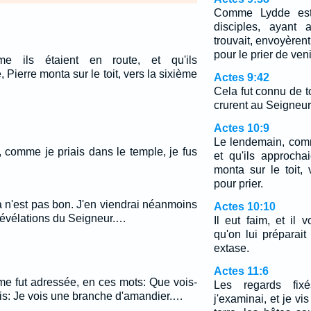
Comme Lydde est
disciples, ayant 
trouvait, envoyèren
pour le prier de ven
e ils étaient en route, et qu'ils
, Pierre monta sur le toit, vers la sixième
Actes 9:42
Cela fut connu de 
crurent au Seigneur
Actes 10:9
Le lendemain, comm
 comme je priais dans le temple, je fus
et qu'ils approchai
monta sur le toit,
pour prier.
Cela n'est pas bon. J'en viendrai néanmoins
Actes 10:10
 révélations du Seigneur.…
Il eut faim, et il
qu'on lui préparai
extase.
Actes 11:6
 me fut adressée, en ces mots: Que vois-
Les regards fix
is: Je vois une branche d'amandier.…
j'examinai, et je v