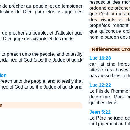
ressuscité des mo
 de prêcher au peuple, et de témoigner
ordonné de prêcher 
 destiné de Dieu pour être le Juge des
que c'est lui qui a 
des vivants et d
prophètes rendent
que quiconque croi
de precher au peuple, et d'attester que
nom le pardon des 
 de Dieu juge des vivants et des morts.
Références Cro
 preach unto the people, and to testify
Luc 16:28
s ordained of God
to be
the Judge of quick
car j'ai cinq frère
atteste ces choses,
ion
pas aussi dans ce l
each unto the people, and to testify that
Luc 22:22
ained of God to be the Judge of quick and
Le Fils de l'homme 
déterminé. Mais m
qui il est livré!
e
Jean 5:22
Le Père ne juge pe
tout jugement au Fil