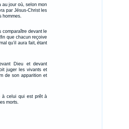
ra au jour où, selon mon
ra par Jésus-Christ les
es hommes.
us comparaître devant le
 afin que chacun reçoive
al qu'il aura fait, étant
evant Dieu et devant
oit juger les vivants et
om de son apparition et
 à celui qui est prêt à
les morts.