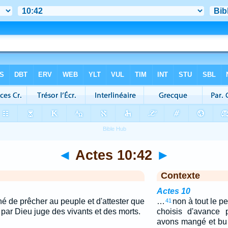
◄
Actes 10:42
►
Contexte
Actes 10
é de prêcher au peuple et d'attester que
…
non à tout le p
41
li par Dieu juge des vivants et des morts.
choisis d'avance 
avons mangé et bu a