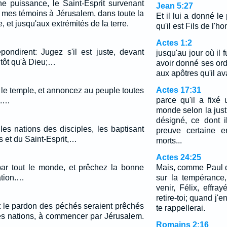
e puissance, le Saint-Esprit survenant
Jean 5:27
z mes témoins à Jérusalem, dans toute la
Et il lui a donné le
 et jusqu'aux extrémités de la terre.
qu'il est Fils de l'
Actes 1:2
pondirent: Jugez s'il est juste, devant
jusqu'au jour où il 
utôt qu'à Dieu;…
avoir donné ses ordr
aux apôtres qu'il ava
Actes 17:31
 le temple, et annoncez au peuple toutes
parce qu'il a fixé 
e.…
monde selon la just
désigné, ce dont 
 les nations des disciples, les baptisant
preuve certaine e
s et du Saint-Esprit,…
morts...
Actes 24:25
z par tout le monde, et prêchez la bonne
Mais, comme Paul di
ation.…
sur la tempérance
venir, Félix, effra
retire-toi; quand j'e
t le pardon des péchés seraient prêchés
te rappellerai.
es nations, à commencer par Jérusalem.
Romains 2:16