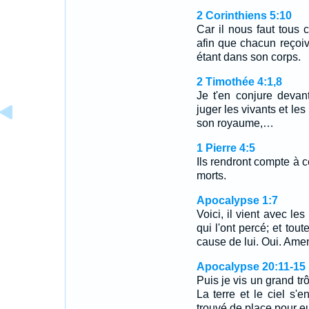
2 Corinthiens 5:10
Car il nous faut tous c
afin que chacun reçoive
étant dans son corps.
2 Timothée 4:1,8
Je t'en conjure devan
juger les vivants et le
son royaume,…
1 Pierre 4:5
Ils rendront compte à ce
morts.
Apocalypse 1:7
Voici, il vient avec le
qui l'ont percé; et tout
cause de lui. Oui. Ame
Apocalypse 20:11-15
Puis je vis un grand trô
La terre et le ciel s'e
trouvé de place pour 