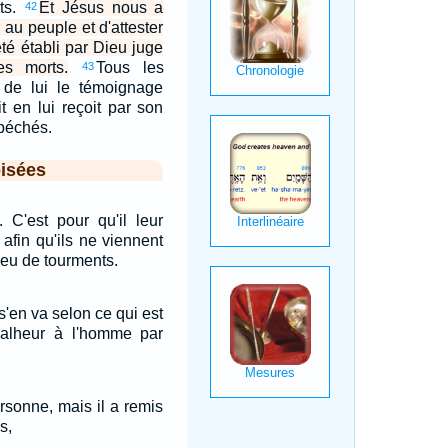
rts.
Et Jésus nous a
42
au peuple et d'attester
été établi par Dieu juge
es morts.
Tous les
43
 de lui le témoignage
t en lui reçoit par son
péchés.
isées
s. C'est pour qu'il leur
 afin qu'ils ne viennent
ieu de tourments.
s'en va selon ce qui est
alheur à l'homme par
rsonne, mais il a remis
s,