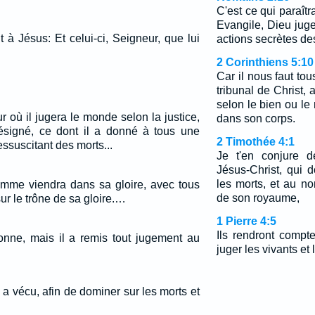
C'est ce qui paraît
Evangile, Dieu juge
t à Jésus: Et celui-ci, Seigneur, que lui
actions secrètes d
2 Corinthiens 5:10
Car il nous faut to
tribunal de Christ,
selon le bien ou le m
ur où il jugera le monde selon la justice,
dans son corps.
ésigné, ce dont il a donné à tous une
2 Timothée 4:1
essuscitant des morts...
Je t'en conjure d
Jésus-Christ, qui d
les morts, et au n
homme viendra dans sa gloire, avec tous
de son royaume,
sur le trône de sa gloire.…
1 Pierre 4:5
Ils rendront compte
nne, mais il a remis tout jugement au
juger les vivants et 
l a vécu, afin de dominer sur les morts et