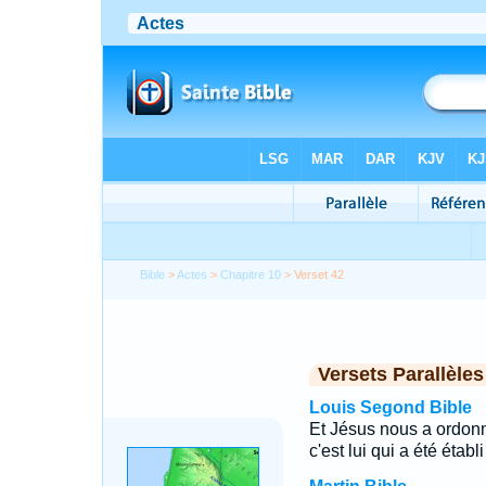
Bible
>
Actes
>
Chapitre 10
> Verset 42
Versets Parallèles
Louis Segond Bible
Et Jésus nous a ordonn
c'est lui qui a été étab