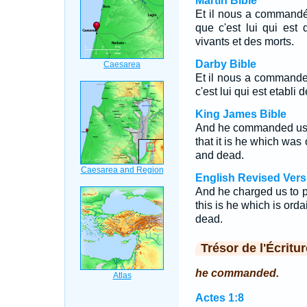
Martin Bible
Et il nous a commandé
que c'est lui qui est
vivants et des morts.
Darby Bible
Et il nous a commande 
c'est lui qui est etabli
King James Bible
And he commanded us to
that it is he which wa
and dead.
English Revised Vers
And he charged us to pr
this is he which is ord
dead.
Trésor de l'Écritur
he commanded.
Actes 1:8