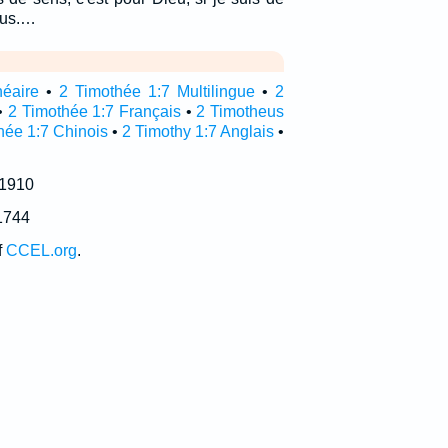
ous.…
néaire
•
2 Timothée 1:7 Multilingue
•
2
•
2 Timothée 1:7 Français
•
2 Timotheus
hée 1:7 Chinois
•
2 Timothy 1:7 Anglais
•
 1910
1744
f
CCEL.org
.