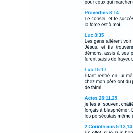
pour ceux qui marchent 
Proverbes 8:14
Le conseil et le succès
la force est à moi.
Luc 8:35
Les gens allèrent voir 
Jésus, et ils trouvèr
démons, assis à ses pi
furent saisis de frayeur.
Luc 15:17
Etant rentré en lui-m
chez mon père ont du p
de faim!
Actes 26:11,25
je les ai souvent châti
forçais à blasphémer. 
les persécutais même j
2 Corinthiens 5:13,14
En effet, si je suis ho