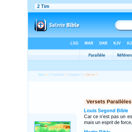
Bible
>
2 Timothée
>
Chapitre 1
> Verset 7
Versets Parallèles
Louis Segond Bible
Car ce n'est pas un es
mais un esprit de force