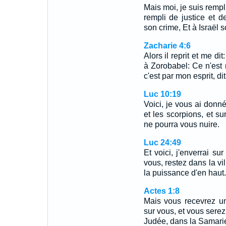
Mais moi, je suis rempli
rempli de justice et d
son crime, Et à Israël 
Zacharie 4:6
Alors il reprit et me di
à Zorobabel: Ce n'est n
c'est par mon esprit, di
Luc 10:19
Voici, je vous ai donn
et les scorpions, et su
ne pourra vous nuire.
Luc 24:49
Et voici, j'enverrai 
vous, restez dans la vi
la puissance d'en haut.
Actes 1:8
Mais vous recevrez un
sur vous, et vous sere
Judée, dans la Samarie,