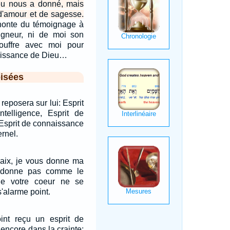
ieu nous a donné, mais
 d'amour et de sagesse.
 honte du témoignage à
igneur, ni de moi son
souffre avec moi pour
puissance de Dieu…
isées
 reposera sur lui: Esprit
ntelligence, Esprit de
, Esprit de connaissance
ernel.
paix, je vous donne ma
 donne pas comme le
e votre coeur ne se
s'alarme point.
int reçu un esprit de
 encore dans la crainte;