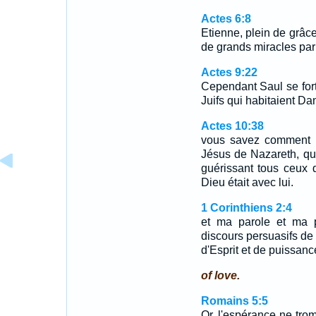
Actes 6:8
Etienne, plein de grâce
de grands miracles par
Actes 9:22
Cependant Saul se fortif
Juifs qui habitaient Da
Actes 10:38
vous savez comment Di
Jésus de Nazareth, qui 
guérissant tous ceux q
Dieu était avec lui.
1 Corinthiens 2:4
et ma parole et ma p
discours persuasifs de
d'Esprit et de puissanc
of love.
Romains 5:5
Or, l'espérance ne tro