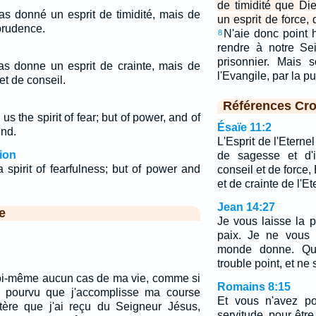
de timidité que D
s donné un esprit de timidité, mais de
un esprit de force,
 prudence.
N'aie donc point
8
rendre à notre Se
prisonnier. Mais 
s donne un esprit de crainte, mais de
l'Evangile, par la 
et de conseil.
Références Cro
s the spirit of fear; but of power, and of
Ésaïe 11:2
ind.
L'Esprit de l'Eternel
ion
de sagesse et d'i
spirit of fearfulness; but of power and
conseil et de force
et de crainte de l'Et
Jean 14:27
e
Je vous laisse la 
paix. Je ne vous
monde donne. Qu
trouble point, et ne 
moi-même aucun cas de ma vie, comme si
Romains 8:15
e, pourvu que j'accomplisse ma course
Et vous n'avez po
stère que j'ai reçu du Seigneur Jésus,
servitude, pour être