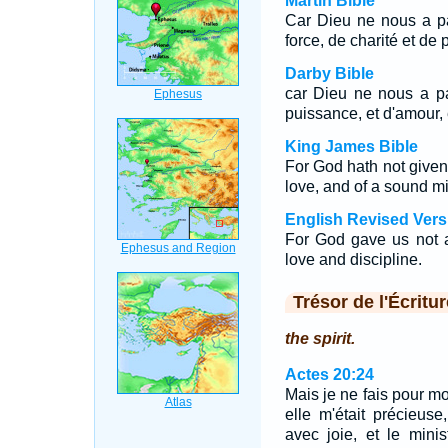
Martin Bible
Car Dieu ne nous a pa
force, de charité et de
Darby Bible
car Dieu ne nous a pa
puissance, et d'amour, 
King James Bible
For God hath not given u
love, and of a sound m
English Revised Vers
For God gave us not a 
love and discipline.
Trésor de l'Écritur
the spirit.
Actes 20:24
Mais je ne fais pour 
elle m'était précieus
avec joie, et le mini