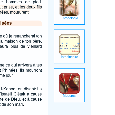
ille hommes de pied.
t prise, et les deux fils
inées, moururent.
isées
ve où je retrancherai ton
 la maison de ton père,
 aura plus de vieillard
ne ce qui arrivera à tes
t Phinées; ils mourront
me jour.
t I-Kabod, en disant: La
'Israël! C'était à cause
che de Dieu, et à cause
 de son mari.