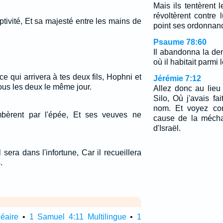
Mais ils tentèrent 
révoltèrent contre l
captivité, Et sa majesté entre les mains de
point ses ordonnan
Psaume 78:60
Il abandonna la de
où il habitait parmi
ce qui arrivera à tes deux fils, Hophni et
Jérémie 7:12
ous les deux le même jour.
Allez donc au lieu
Silo, Où j'avais fa
nom. Et voyez com
ombèrent par l'épée, Et ses veuves ne
cause de la méch
d'Israël.
sera dans l'infortune, Car il recueillera
.
néaire
•
1 Samuel 4:11 Multilingue
•
1