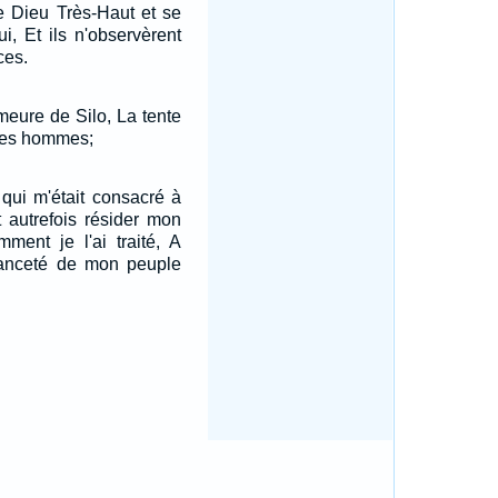
le Dieu Très-Haut et se
ui, Et ils n'observèrent
ces.
meure de Silo, La tente
 les hommes;
 qui m'était consacré à
it autrefois résider mon
ment je l'ai traité, A
anceté de mon peuple