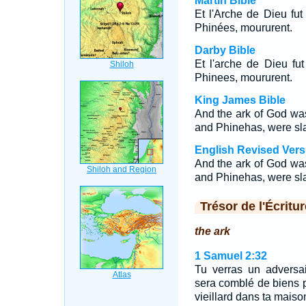
Martin Bible
Et l'Arche de Dieu fut 
Phinées, moururent.
Darby Bible
Et l'arche de Dieu fut 
Phinees, moururent.
King James Bible
And the ark of God was
and Phinehas, were sla
English Revised Vers
And the ark of God was
and Phinehas, were sla
Trésor de l'Écritur
the ark
1 Samuel 2:32
Tu verras un adversa
sera comblé de biens pa
vieillard dans ta maiso