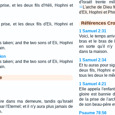
d'Israël trente m
prise, et les deux fils d'Héli, Hophni et
L'arche de Dieu fu
11
d'Eli, Hophni et Ph
Références Cro
prise, et les deux fils d'Eli, Hophni et
1 Samuel 2:31
Voici, le temps arri
bras et le bras de
 taken; and the two sons of Eli, Hophni
en sorte qu'il n'y
in.
dans ta maison.
ion
1 Samuel 2:34
 taken; and the two sons of Eli, Hophni
Et tu auras pour sig
in.
deux fils, Hophni e
tous les deux le mê
e
1 Samuel 4:21
Elle appela l'enfan
gloire est bannie d
de la prise de l'ar
ire dans ma demeure, tandis qu'Israël
de son beau-père et
r l'Eternel; et il n'y aura plus jamais de
n.
Psaume 78:56