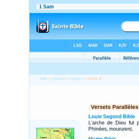
Bible
>
1 Samuel
>
Chapitre 4
> Verset 11
Versets Parallèles
Louis Segond Bible
L'arche de Dieu fut p
Phinées, moururent.