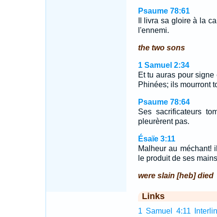
Psaume 78:61
Il livra sa gloire à la 
l'ennemi.
the two sons
1 Samuel 2:34
Et tu auras pour signe 
Phinées; ils mourront t
Psaume 78:64
Ses sacrificateurs t
pleurèrent pas.
Ésaïe 3:11
Malheur au méchant! il 
le produit de ses mains
were slain [heb] died
Links
1 Samuel 4:11 Interli