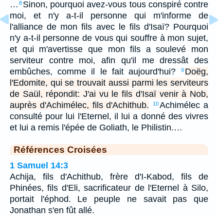
…
Sinon, pourquoi avez-vous tous conspiré contre
8
moi, et n'y a-t-il personne qui m'informe de
l'alliance de mon fils avec le fils d'Isaï? Pourquoi
n'y a-t-il personne de vous qui souffre à mon sujet,
et qui m'avertisse que mon fils a soulevé mon
serviteur contre moi, afin qu'il me dressât des
embûches, comme il le fait aujourd'hui?
Doëg,
9
l'Edomite, qui se trouvait aussi parmi les serviteurs
de Saül, répondit: J'ai vu le fils d'Isaï venir à Nob,
auprès d'Achimélec, fils d'Achithub.
Achimélec a
10
consulté pour lui l'Eternel, il lui a donné des vivres
et lui a remis l'épée de Goliath, le Philistin.…
Références Croisées
1 Samuel 14:3
Achija, fils d'Achithub, frère d'I-Kabod, fils de
Phinées, fils d'Eli, sacrificateur de l'Eternel à Silo,
portait l'éphod. Le peuple ne savait pas que
Jonathan s'en fût allé.