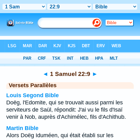
Bible
>
1 Samuel
>
Chapitre 22
> Verset 9
◄
1 Samuel 22:9
►
Versets Parallèles
Louis Segond Bible
Doëg, l'Edomite, qui se trouvait aussi parmi les
serviteurs de Saül, répondit: J'ai vu le fils d'Isaï
venir à Nob, auprès d'Achimélec, fils d'Achithub.
Martin Bible
Alors Doëg Iduméen, qui était établi sur les