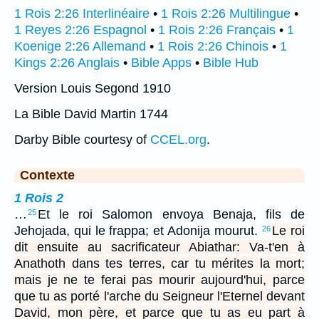
1 Rois 2:26 Interlinéaire
•
1 Rois 2:26 Multilingue
•
1 Reyes 2:26 Espagnol
•
1 Rois 2:26 Français
•
1
Koenige 2:26 Allemand
•
1 Rois 2:26 Chinois
•
1
Kings 2:26 Anglais
•
Bible Apps
•
Bible Hub
Version Louis Segond 1910
La Bible David Martin 1744
Darby Bible courtesy of
CCEL.org
.
Contexte
1 Rois 2
…
Et le roi Salomon envoya Benaja, fils de
25
Jehojada, qui le frappa; et Adonija mourut.
Le roi
26
dit ensuite au sacrificateur Abiathar: Va-t'en à
Anathoth dans tes terres, car tu mérites la mort;
mais je ne te ferai pas mourir aujourd'hui, parce
que tu as porté l'arche du Seigneur l'Eternel devant
David, mon père, et parce que tu as eu part à