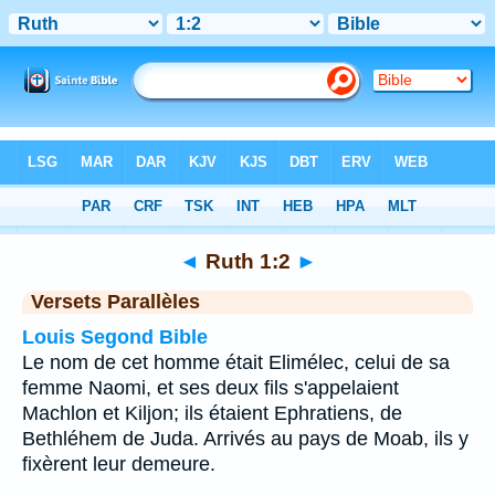
Bible
>
Ruth
>
Chapitre 1
> Verset 2
◄
Ruth 1:2
►
Versets Parallèles
Louis Segond Bible
Le nom de cet homme était Elimélec, celui de sa
femme Naomi, et ses deux fils s'appelaient
Machlon et Kiljon; ils étaient Ephratiens, de
Bethléhem de Juda. Arrivés au pays de Moab, ils y
fixèrent leur demeure.