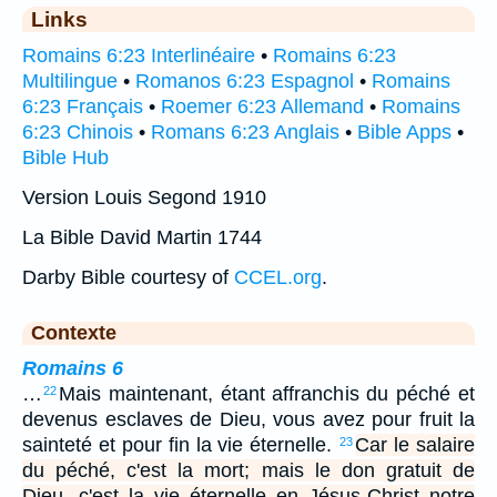
Links
Romains 6:23 Interlinéaire
•
Romains 6:23
Multilingue
•
Romanos 6:23 Espagnol
•
Romains
6:23 Français
•
Roemer 6:23 Allemand
•
Romains
6:23 Chinois
•
Romans 6:23 Anglais
•
Bible Apps
•
Bible Hub
Version Louis Segond 1910
La Bible David Martin 1744
Darby Bible courtesy of
CCEL.org
.
Contexte
Romains 6
…
Mais maintenant, étant affranchis du péché et
22
devenus esclaves de Dieu, vous avez pour fruit la
sainteté et pour fin la vie éternelle.
Car le salaire
23
du péché, c'est la mort; mais le don gratuit de
Dieu, c'est la vie éternelle en Jésus-Christ notre