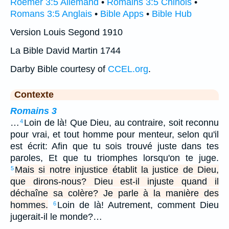
Roemer 3:5 Allemand
•
Romains 3:5 Chinois
•
Romans 3:5 Anglais
•
Bible Apps
•
Bible Hub
Version Louis Segond 1910
La Bible David Martin 1744
Darby Bible courtesy of
CCEL.org
.
Contexte
Romains 3
…
Loin de là! Que Dieu, au contraire, soit reconnu
4
pour vrai, et tout homme pour menteur, selon qu'il
est écrit: Afin que tu sois trouvé juste dans tes
paroles, Et que tu triomphes lorsqu'on te juge.
Mais si notre injustice établit la justice de Dieu,
5
que dirons-nous? Dieu est-il injuste quand il
déchaîne sa colère? Je parle à la manière des
hommes.
Loin de là! Autrement, comment Dieu
6
jugerait-il le monde?…