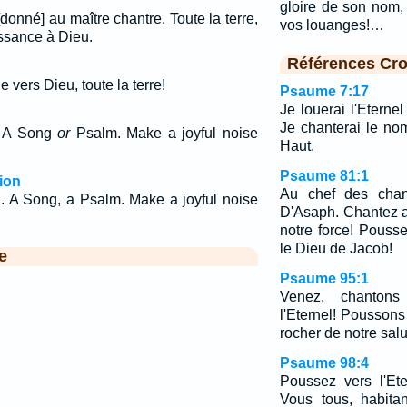
gloire de son nom,
onné] au maître chantre. Toute la terre,
vos louanges!…
issance à Dieu.
Références Cro
 vers Dieu, toute la terre!
Psaume 7:17
Je louerai l'Eterne
Je chanterai le nom
n, A Song
or
Psalm. Make a joyful noise
Haut.
Psaume 81:1
ion
Au chef des chant
n. A Song, a Psalm. Make a joyful noise
D'Asaph. Chantez a
notre force! Pousse
le Dieu de Jacob!
e
Psaume 95:1
Venez, chantons
l'Eternel! Poussons 
rocher de notre salu
Psaume 98:4
Poussez vers l'Ete
Vous tous, habitan