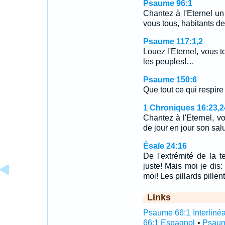
Psaume 96:1
Chantez à l'Eternel un
vous tous, habitants de 
Psaume 117:1,2
Louez l'Eternel, vous t
les peuples!…
Psaume 150:6
Que tout ce qui respire 
1 Chroniques 16:23,2
Chantez à l'Eternel, v
de jour en jour son sal
Ésaïe 24:16
De l'extrémité de la 
juste! Mais moi je dis:
moi! Les pillards pillent
Links
Psaume 66:1 Interlinéa
66:1 Espagnol
•
Psaum