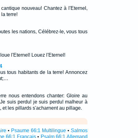
 cantique nouveau! Chantez à l'Eternel,
la terre!
outes les nations, Célébrez-le, vous tous
loue l'Eternel! Louez l'Eternel!
4
ous tous habitants de la terre! Annoncez
ut;…
terre nous entendons chanter: Gloire au
 Je suis perdu! je suis perdu! malheur à
, et les pillards s'acharnent au pillage.
ire
•
Psaume 66:1 Multilingue
•
Salmos
e 66:1 Français
•
Psalm 66:1 Allemand