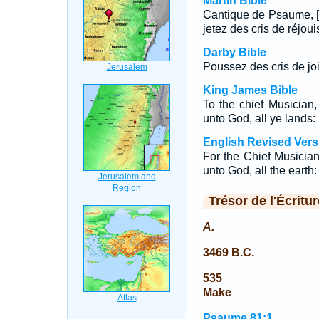
Martin Bible
Cantique de Psaume, [d
jetez des cris de réjou
Darby Bible
Poussez des cris de joie
King James Bible
To the chief Musicia
unto God, all ye lands:
English Revised Vers
For the Chief Musicia
unto God, all the earth:
Trésor de l'Écritur
A.
3469 B.C.
535
Make
Psaume 81:1