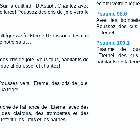
éclater votre allégr
Sur la guitthith. D'Asaph. Chantez avec
e force! Poussez des cris de joie vers le
Psaume 98:6
Avec les trompett
Poussez des cris 
l'Eternel!
llégresse à l'Eternel! Poussons des cris
de notre salut.…
Psaume 100:1
Psaume de loua
l'Eternel des cri
des cris de joie, Vous tous, habitants de
habitants de la terre
 votre allégresse, et chantez!
ussez vers l'Eternel des cris de joie,
la terre!
'arche de l'alliance de l'Eternel avec des
 des clairons, des trompettes et des
retentir les luths et les harpes.