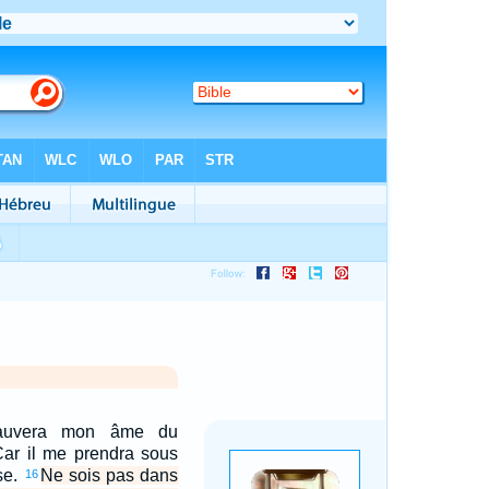
auvera mon âme du
Car il me prendra sous
se.
Ne sois pas dans
16