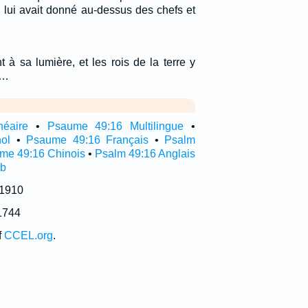
il lui avait donné au-dessus des chefs et
 à sa lumière, et les rois de la terre y
.…
néaire
•
Psaume 49:16 Multilingue
•
ol
•
Psaume 49:16 Français
•
Psalm
me 49:16 Chinois
•
Psalm 49:16 Anglais
ub
 1910
1744
f
CCEL.org
.