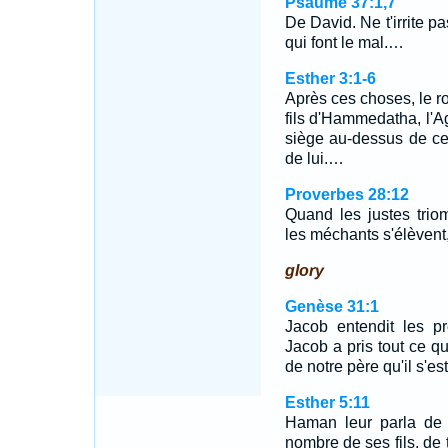
Psaume 37:1,7
De David. Ne t'irrite p
qui font le mal.…
Esther 3:1-6
Après ces choses, le r
fils d'Hammedatha, l'Ag
siège au-dessus de ce
de lui.…
Proverbes 28:12
Quand les justes trio
les méchants s'élèvent
glory
Genèse 31:1
Jacob entendit les pr
Jacob a pris tout ce qui
de notre père qu'il s'es
Esther 5:11
Haman leur parla de 
nombre de ses fils, de t