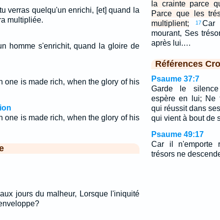
la crainte parce q
u verras quelqu'un enrichi, [et] quand la
Parce que les tré
a multipliée.
multiplient;
Car 
17
mourant, Ses tréso
après lui.…
n homme s'enrichit, quand la gloire de
Références Cro
Psaume 37:7
 one is made rich, when the glory of his
Garde le silence 
espère en lui; Ne t
ion
qui réussit dans se
 one is made rich, when the glory of his
qui vient à bout de
Psaume 49:17
Car il n'emporte 
e
trésors ne descenden
aux jours du malheur, Lorsque l'iniquité
'enveloppe?