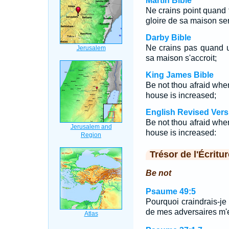
Martin Bible
Ne crains point quand t
gloire de sa maison ser
Darby Bible
Ne crains pas quand u
sa maison s'accroit;
King James Bible
Be not thou afraid when
house is increased;
English Revised Vers
Be not thou afraid when
house is increased:
Trésor de l'Écritur
Be not
Psaume 49:5
Pourquoi craindrais-je 
de mes adversaires m