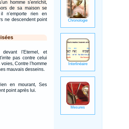
u'un homme s'enrichit,
sors de sa maison se
il n'emporte rien en
rs ne descendent point
isées
devant l'Eternel, et
'irrite pas contre celui
s voies, Contre l'homme
 ses mauvais desseins.
rien en mourant, Ses
t point après lui.