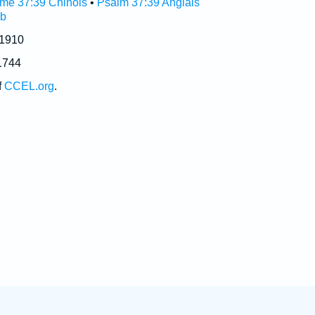
me 37:39 Chinois
•
Psalm 37:39 Anglais
ub
 1910
1744
f
CCEL.org
.