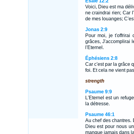
Ésaïe 12:2
Voici, Dieu est ma déli
ne craindrai rien; Car l
de mes louanges; C'est
Jonas 2:9
Pour moi, je t'offrirai
grâces, J'accomplirai l
l'Eternel.
Éphésiens 2:8
Car c'est par la grâce 
foi. Et cela ne vient pa
strength
Psaume 9:9
L'Eternel est un refug
la détresse.
Psaume 46:1
Au chef des chantres. 
Dieu est pour nous un
manque jamais dans la