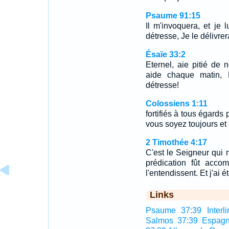
Psaume 91:15
Il m'invoquera, et je 
détresse, Je le délivrerai
Ésaïe 33:2
Eternel, aie pitié de
aide chaque matin, 
détresse!
Colossiens 1:11
fortifiés à tous égards
vous soyez toujours et 
2 Timothée 4:17
C'est le Seigneur qui m'
prédication fût acco
l'entendissent. Et j'ai é
Links
Psaume 37:39 Interli
Salmos 37:39 Espagn