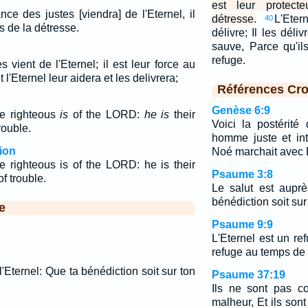
est leur protec
nce des justes [viendra] de l'Eternel, il
détresse.
L'Eter
40
s de la détresse.
délivre; Il les dél
sauve, Parce qu'il
refuge.
s vient de l'Eternel; il est leur force au
 l'Eternel leur aidera et les delivrera;
Références Cro
Genèse 6:9
he righteous
is
of the LORD:
he is
their
Voici la postérit
rouble.
homme juste et in
ion
Noé marchait avec 
he righteous is of the LORD: he is their
Psaume 3:8
of trouble.
Le salut est auprè
bénédiction soit sur
e
Psaume 9:9
L'Eternel est un re
refuge au temps de 
l'Eternel: Que ta bénédiction soit sur ton
Psaume 37:19
Ils ne sont pas c
malheur, Et ils son