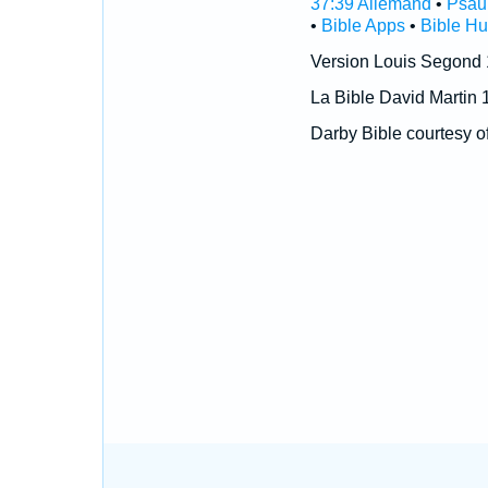
37:39 Allemand
•
Psau
•
Bible Apps
•
Bible H
Version Louis Segond
La Bible David Martin 
Darby Bible courtesy o