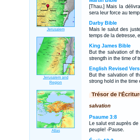
Martin Bible
[Thau.] Mais la délivra
sera leur force au temp
Darby Bible
Mais le salut des juste
temps de la detresse, et
King James Bible
But the salvation of t
strength in the time of t
English Revised Vers
But the salvation of t
strong hold in the time 
Trésor de l'Écritur
salvation
Psaume 3:8
Le salut est auprès de 
peuple! -Pause.