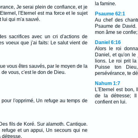
la famine.
vrance, Je serai plein de confiance, et je
'Eternel, l'Eternel est ma force et le sujet
Psaume 62:1
 lui qui m'a sauvé.
Au chef des chant
Psaume de David. 
mon âme se confie; 
 des sacrifices avec un cri d'actions de
Daniel 6:16
es voeux que j'ai faits: Le salut vient de
Alors le roi donn
Daniel, et qu'on le
lions. Le roi prit l
que vous êtes sauvés, par le moyen de la
Puisse ton Dieu
s de vous, c'est le don de Dieu.
persévérance, te dél
Nahum 1:7
L'Eternel est bon, 
de la détresse; I
e pour l'opprimé, Un refuge au temps de
confient en lui.
Des fils de Koré. Sur alamoth. Cantique.
 refuge et un appui, Un secours qui ne
 détresse.