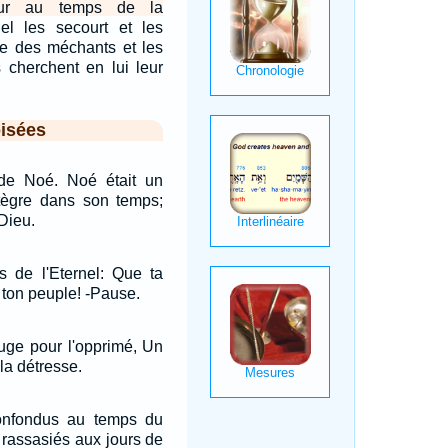
teur au temps de la
nel les secourt et les
ivre des méchants et les
s cherchent en lui leur
isées
é de Noé. Noé était un
tègre dans son temps;
Dieu.
s de l'Eternel: Que ta
 ton peuple! -Pause.
fuge pour l'opprimé, Un
la détresse.
onfondus au temps du
t rassasiés aux jours de