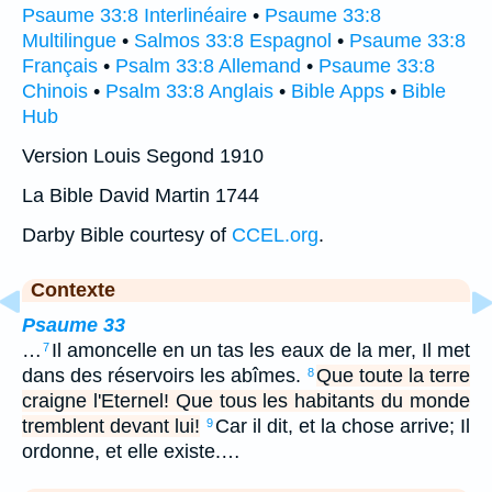
Psaume 33:8 Interlinéaire
•
Psaume 33:8
Multilingue
•
Salmos 33:8 Espagnol
•
Psaume 33:8
Français
•
Psalm 33:8 Allemand
•
Psaume 33:8
Chinois
•
Psalm 33:8 Anglais
•
Bible Apps
•
Bible
Hub
Version Louis Segond 1910
La Bible David Martin 1744
Darby Bible courtesy of
CCEL.org
.
Contexte
Psaume 33
…
Il amoncelle en un tas les eaux de la mer, Il met
7
dans des réservoirs les abîmes.
Que toute la terre
8
craigne l'Eternel! Que tous les habitants du monde
tremblent devant lui!
Car il dit, et la chose arrive; Il
9
ordonne, et elle existe.…