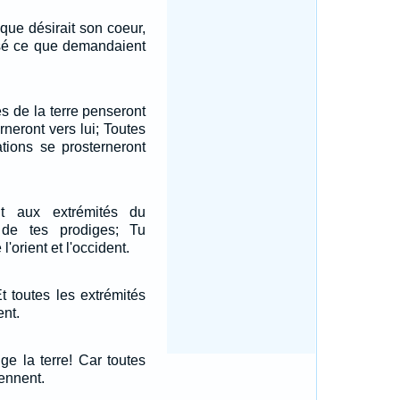
que désirait son coeur,
usé ce que demandaient
és de la terre penseront
urneront vers lui; Toutes
ations se prosterneront
t aux extrémités du
 de tes prodiges; Tu
l'orient et l'occident.
t toutes les extrémités
ent.
uge la terre! Car toutes
iennent.