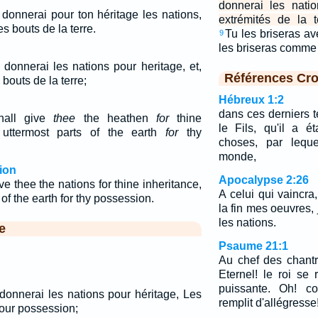
donnerai les nati
donnerai pour ton héritage les nations,
extrémités de la 
s bouts de la terre.
Tu les briseras av
9
les briseras comme 
donnerai les nations pour heritage, et,
Références Cro
bouts de la terre;
Hébreux 1:2
dans ces derniers 
hall give
thee
the heathen
for
thine
le Fils, qu'il a ét
 uttermost parts of the earth
for
thy
choses, par leque
monde,
ion
Apocalypse 2:26
ve thee the nations for thine inheritance,
A celui qui vaincra
of the earth for thy possession.
la fin mes oeuvres, 
les nations.
e
Psaume 21:1
Au chef des chant
Eternel! le roi se 
puissante. Oh! c
donnerai les nations pour héritage, Les
remplit d'allégresse
pour possession;