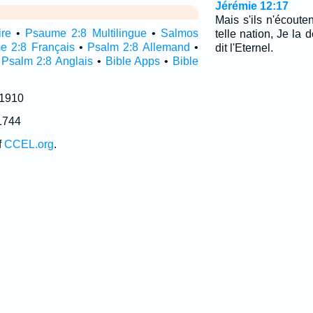
Jérémie 12:17
Mais s'ils n'écouten
ire
•
Psaume 2:8 Multilingue
•
Salmos
telle nation, Je la dé
e 2:8 Français
•
Psalm 2:8 Allemand
•
dit l'Eternel.
•
Psalm 2:8 Anglais
•
Bible Apps
•
Bible
 1910
1744
f
CCEL.org
.