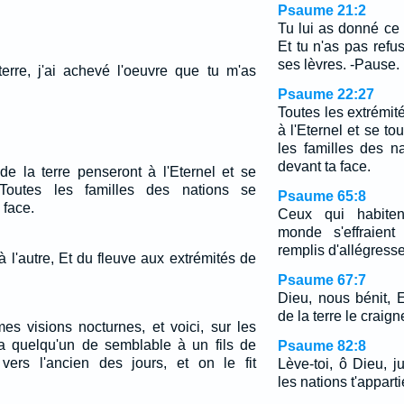
Psaume 21:2
Tu lui as donné ce 
Et tu n'as pas ref
ses lèvres. -Pause.
 terre, j'ai achevé l'oeuvre que tu m'as
Psaume 22:27
Toutes les extrémit
à l'Eternel et se to
les familles des n
devant ta face.
de la terre penseront à l'Eternel et se
 Toutes les familles des nations se
Psaume 65:8
 face.
Ceux qui habiten
monde s'effraient
remplis d'allégresse 
 l'autre, Et du fleuve aux extrémités de
Psaume 67:7
Dieu, nous bénit, E
de la terre le craign
es visions nocturnes, et voici, sur les
a quelqu'un de semblable à un fils de
Psaume 82:8
vers l'ancien des jours, et on le fit
Lève-toi, ô Dieu, j
les nations t'appart