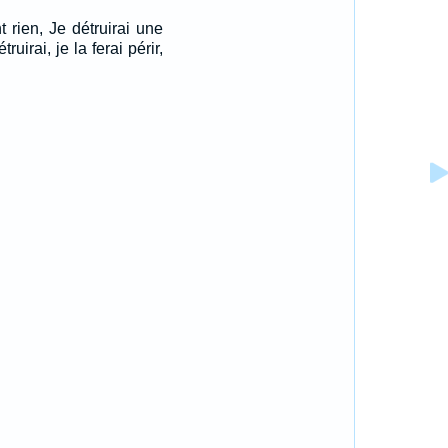
t rien, Je détruirai une
truirai, je la ferai périr,