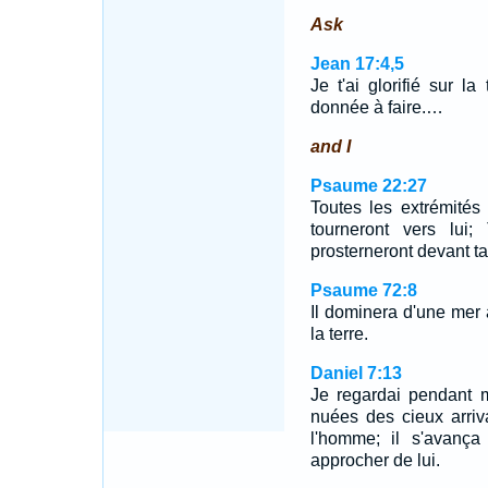
Ask
Jean 17:4,5
Je t'ai glorifié sur la
donnée à faire.…
and I
Psaume 22:27
Toutes les extrémités 
tourneront vers lui;
prosterneront devant ta
Psaume 72:8
Il dominera d'une mer à
la terre.
Daniel 7:13
Je regardai pendant m
nuées des cieux arriv
l'homme; il s'avança 
approcher de lui.