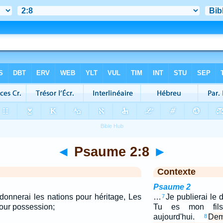
◄
Psaume 2:8
►
Contexte
Psaume 2
donnerai les nations pour héritage, Les
…
Je publierai le d
7
pour possession;
Tu es mon fils
aujourd'hui.
Dem
8