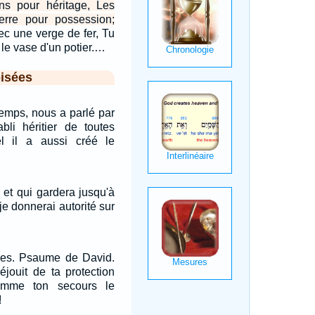
ons pour héritage, Les
terre pour possession;
ec une verge de fer, Tu
le vase d'un potier.…
isées
temps, nous a parlé par
abli héritier de toutes
l il a aussi créé le
, et qui gardera jusqu'à
je donnerai autorité sur
res. Psaume de David.
réjouit de ta protection
omme ton secours le
!