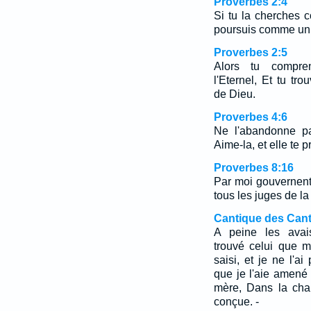
Proverbes 2:4
Si tu la cherches c
poursuis comme un 
Proverbes 2:5
Alors tu compre
l'Eternel, Et tu tr
de Dieu.
Proverbes 4:6
Ne l'abandonne pa
Aime-la, et elle te p
Proverbes 8:16
Par moi gouvernent
tous les juges de la 
Cantique des Cant
A peine les avais
trouvé celui que m
saisi, et je ne l'a
que je l'aie amen
mère, Dans la cha
conçue. -