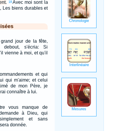
ent.
Avec moi sont la
18
e, Les biens durables et
isées
 grand jour de la fête,
 debout, s'écria: Si
il vienne à moi, et qu'il
commandements et qui
lui qui m'aime; et celui
aimé de mon Père, je
rai connaître à lui.
ntre vous manque de
 demande à Dieu, qui
implement et sans
i sera donnée.