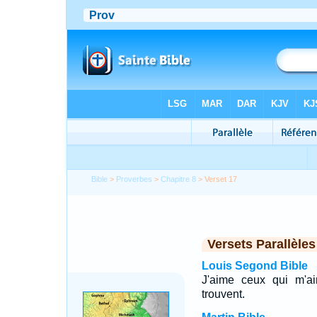
Bible
>
Proverbes
>
Chapitre 8
> Verset 17
Versets Parallèles
Louis Segond Bible
J'aime ceux qui m'a
trouvent.