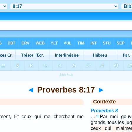
◄
Proverbes 8:17
►
Contexte
Proverbes 8
iment, Et ceux qui me cherchent me
…
Par moi gouve
16
grands, tous les jug
ceux qui m'aime