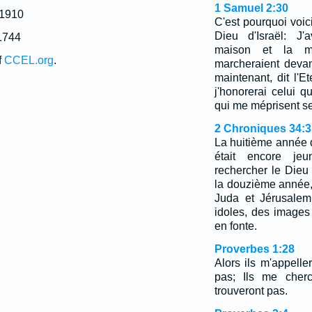
1 Samuel 2:30
 1910
C'est pourquoi voici
Dieu d'Israël: J'
1744
maison et la m
f
CCEL.org
.
marcheraient devan
maintenant, dit l'E
j'honorerai celui 
qui me méprisent se
2 Chroniques 34:3
La huitième année 
était encore je
rechercher le Dieu
la douzième année,
Juda et Jérusalem
idoles, des images
en fonte.
Proverbes 1:28
Alors ils m'appelle
pas; Ils me cherc
trouveront pas.