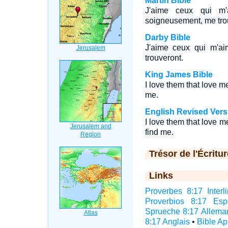
Martin Bible
J'aime ceux qui m'
soigneusement, me tro
Darby Bible
J'aime ceux qui m'ai
trouveront.
King James Bible
I love them that love m
me.
English Revised Vers
I love them that love m
find me.
Trésor de l'Écritur
Links
Proverbes 8:17 Interli
Proverbios 8:17 Esp
Sprueche 8:17 Allema
8:17 Anglais
•
Bible A