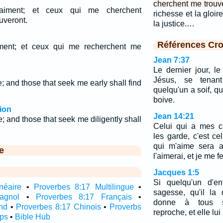
cherchent me trouv
aiment; et ceux qui me cherchent
richesse et la gloir
uveront.
la justice.…
Références Cro
ment; et ceux qui me recherchent me
Jean 7:37
Le dernier jour, le
Jésus, se tenant
e; and those that seek me early shall find
quelqu'un a soif, qu'
boive.
ion
Jean 14:21
e; and those that seek me diligently shall
Celui qui a mes 
les garde, c'est ce
qui m'aime sera 
e
l'aimerai, et je me fe
Jacques 1:5
Si quelqu'un d'e
néaire
•
Proverbes 8:17 Multilingue
•
sagesse, qu'il la
agnol
•
Proverbes 8:17 Français
•
donne à tous s
nd
•
Proverbes 8:17 Chinois
•
Proverbs
reproche, et elle lu
pps
•
Bible Hub