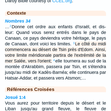
Darby Bible courtesy of
CCEL.org
.
Contexte
Nombres 34
…
Donne cet ordre aux enfants d'Israël, et dis-
2
leur: Quand vous serez entrés dans le pays de
Canaan, ce pays deviendra votre héritage, le pays
de Canaan, dont voici les limites.
Le côté du midi
3
commencera au désert de Tsin près d'Edom. Ainsi,
votre limite méridionale partira de l'extrémité de la
mer Salée, vers l'orient;
elle tournera au sud de la
4
montée d'Akrabbim, passera par Tsin, et s'étendra
jusqu'au midi de Kadès-Barnéa; elle continuera par
Hatsar-Addar, et passera vers Atsmon;…
Références Croisées
Josué 1:4
Vous aurez pour territoire depuis le désert et le
Liban jusqu'au grand fleuve, le fleuve de