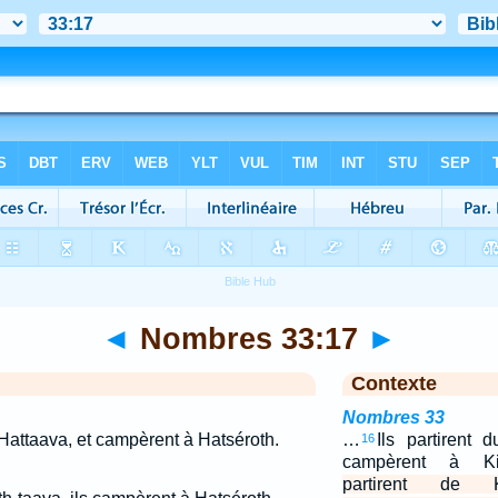
◄
Nombres 33:17
►
Contexte
Nombres 33
h-Hattaava, et campèrent à Hatséroth.
…
Ils partirent 
16
campèrent à Ki
partirent de Ki