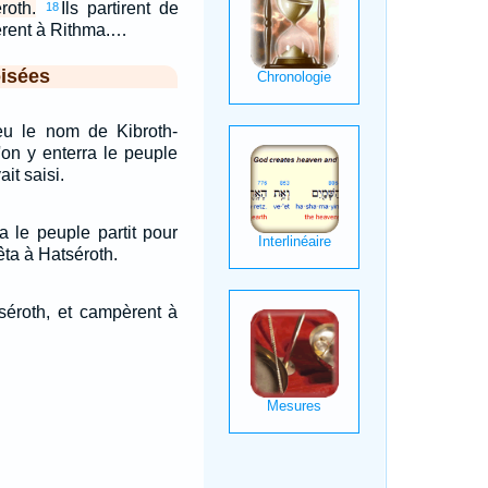
roth.
Ils partirent de
18
èrent à Rithma.…
isées
u le nom de Kibroth-
'on y enterra le peuple
it saisi.
a le peuple partit pour
rêta à Hatséroth.
tséroth, et campèrent à