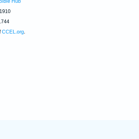
Bible Hub
 1910
1744
f
CCEL.org
.