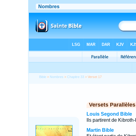
Bible
>
Nombres
>
Chapitre 33
> Verset 17
Versets Parallèles
Louis Segond Bible
Ils partirent de Kibrot
Martin Bible