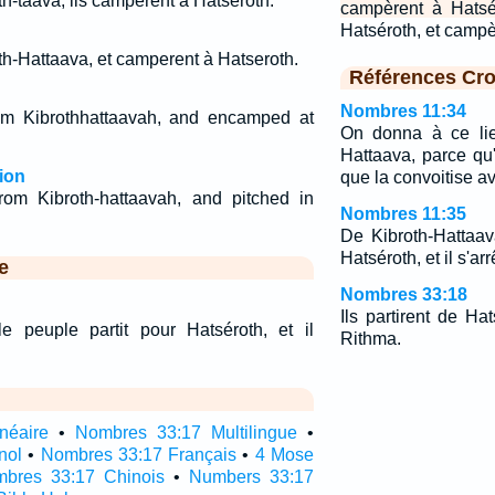
oth-taava, ils campèrent à Hatséroth.
campèrent à Hatsé
Hatséroth, et camp
roth-Hattaava, et camperent à Hatseroth.
Références Cro
Nombres 11:34
om Kibrothhattaavah, and encamped at
On donna à ce lie
Hattaava, parce qu
ion
que la convoitise ava
rom Kibroth-hattaavah, and pitched in
Nombres 11:35
De Kibroth-Hattaav
Hatséroth, et il s'ar
e
Nombres 33:18
Ils partirent de Ha
e peuple partit pour Hatséroth, et il
Rithma.
néaire
•
Nombres 33:17 Multilingue
•
nol
•
Nombres 33:17 Français
•
4 Mose
bres 33:17 Chinois
•
Numbers 33:17