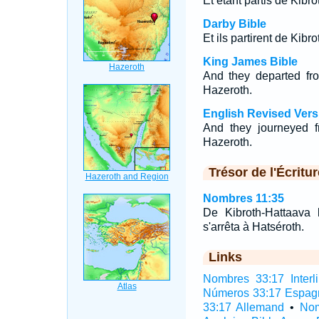
Et étant partis de Kibr
Darby Bible
Et ils partirent de Kib
King James Bible
And they departed fr
Hazeroth.
English Revised Vers
And they journeyed f
Hazeroth.
Trésor de l'Écritur
Nombres 11:35
De Kibroth-Hattaava l
s'arrêta à Hatséroth.
Links
Nombres 33:17 Interli
Números 33:17 Espag
33:17 Allemand
•
Nom