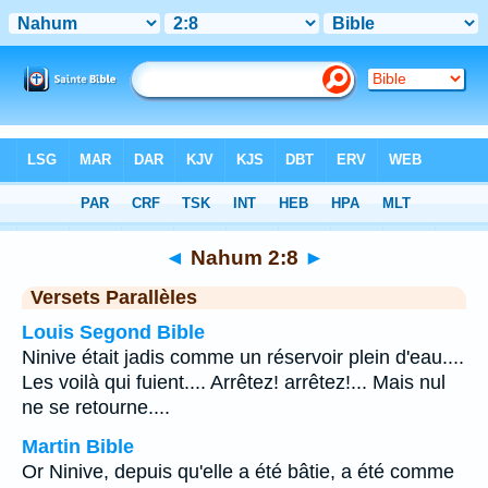
Bible
>
Nahum
>
Chapitre 2
> Verset 8
◄
Nahum 2:8
►
Versets Parallèles
Louis Segond Bible
Ninive était jadis comme un réservoir plein d'eau....
Les voilà qui fuient.... Arrêtez! arrêtez!... Mais nul
ne se retourne....
Martin Bible
Or Ninive, depuis qu'elle a été bâtie, a été comme