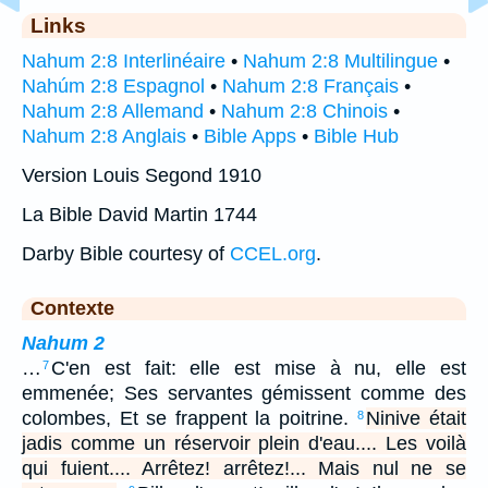
Links
Nahum 2:8 Interlinéaire
•
Nahum 2:8 Multilingue
•
Nahúm 2:8 Espagnol
•
Nahum 2:8 Français
•
Nahum 2:8 Allemand
•
Nahum 2:8 Chinois
•
Nahum 2:8 Anglais
•
Bible Apps
•
Bible Hub
Version Louis Segond 1910
La Bible David Martin 1744
Darby Bible courtesy of
CCEL.org
.
Contexte
Nahum 2
…
C'en est fait: elle est mise à nu, elle est
7
emmenée; Ses servantes gémissent comme des
colombes, Et se frappent la poitrine.
Ninive était
8
jadis comme un réservoir plein d'eau.... Les voilà
qui fuient.... Arrêtez! arrêtez!... Mais nul ne se